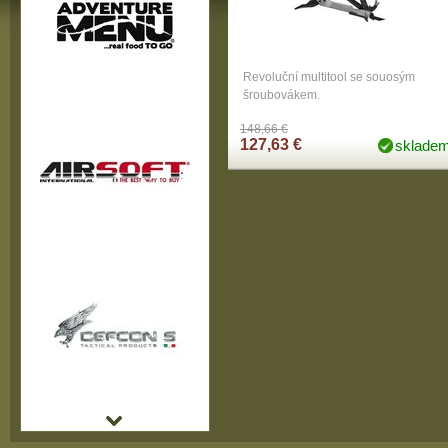
Revoluční multitool se souosým
šroubovákem.
148,66 €
127,63 €
sklade