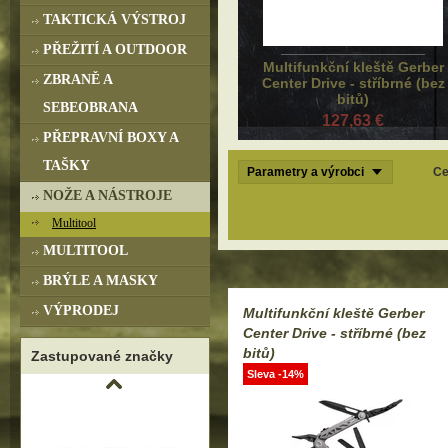
TAKTICKÁ VÝSTROJ
PŘEŽITÍ A OUTDOOR
Multifunkční kleště Gerber
ZBRANĚ A
Center Drive - stříbrné (bez
bitů)
SEBEOBRANA
127,63 €
PŘEPRAVNÍ BOXY A
TAŠKY
Parametry a výrobci
Ce
NOŽE A NÁSTROJE
Multitool
MULTITOOL
BRÝLE A MASKY
VÝPRODEJ
Multifunkční kleště Gerber
Center Drive - stříbrné (bez
bitů)
Zastupované značky
Sleva -14%