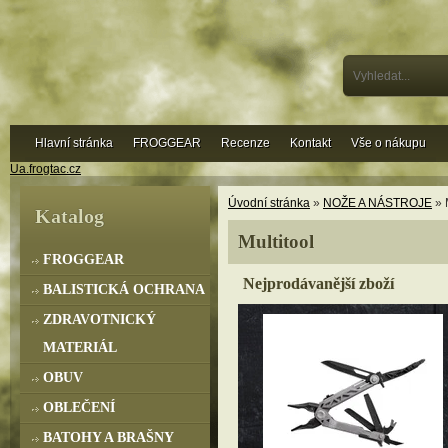
Hlavní stránka
FROGGEAR
Recenze
Kontakt
Vše o nákupu
Ua.frogtac.cz
Úvodní stránka
»
NOŽE A NÁSTROJE
» 
Katalog
Multitool
FROGGEAR
Nejprodávanější zboží
BALISTICKÁ OCHRANA
ZDRAVOTNICKÝ
MATERIÁL
OBUV
OBLEČENÍ
BATOHY A BRAŠNY