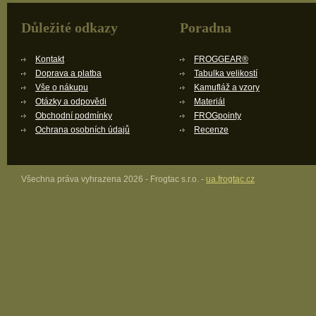
Důležité odkazy
Poradna
Kontakt
FROGGEAR®
Doprava a platba
Tabulka velikostí
Vše o nákupu
Kamufláž a vzory
Otázky a odpovědi
Materiál
Obchodní podmínky
FROGpointy
Ochrana osobních údajů
Recenze
Všechna práva vyhrazena 2026 - Frogtac s.r.o. -
ua.frogtac.cz