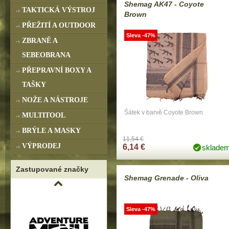
Shemag AK47 - Coyote
TAKTICKÁ VÝSTROJ
Brown
PŘEŽITÍ A OUTDOOR
Sleva -47%
ZBRANĚ A
SEBEOBRANA
PŘEPRAVNÍ BOXY A
TAŠKY
NOŽE A NÁSTROJE
Šátek v barvě Coyote Brown.
MULTITOOL
BRÝLE A MASKY
11,54 €
VÝPRODEJ
6,14 €
sklade
Zastupované značky
Shemag Grenade - Oliva
Sleva -47%