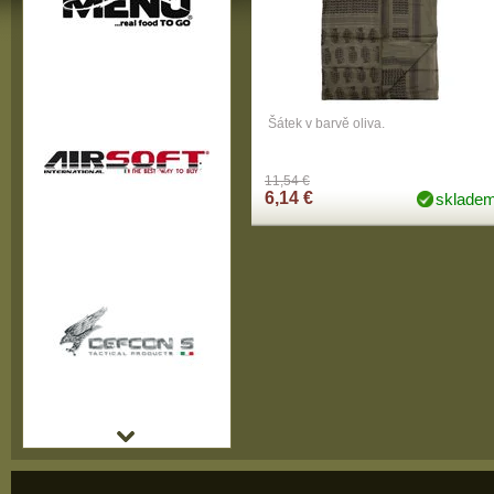
Šátek v barvě oliva.
11,54 €
6,14 €
sklade