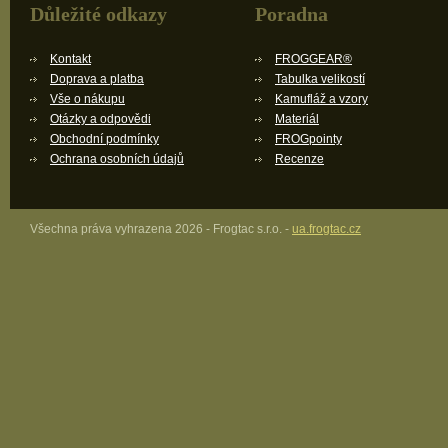
Důležité odkazy
Poradna
Kontakt
FROGGEAR®
Doprava a platba
Tabulka velikostí
Vše o nákupu
Kamufláž a vzory
Otázky a odpovědi
Materiál
Obchodní podmínky
FROGpointy
Ochrana osobních údajů
Recenze
Všechna práva vyhrazena 2026 - Frogtac s.r.o. -
ua.frogtac.cz