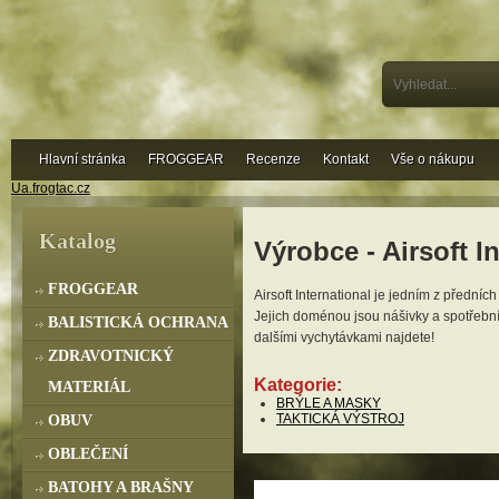
Hlavní stránka
FROGGEAR
Recenze
Kontakt
Vše o nákupu
Ua.frogtac.cz
Katalog
Výrobce - Airsoft I
FROGGEAR
Airsoft International je jedním z přední
Jejich doménou jsou nášivky a spotřební 
BALISTICKÁ OCHRANA
dalšími vychytávkami najdete!
ZDRAVOTNICKÝ
Kategorie:
MATERIÁL
BRÝLE A MASKY
TAKTICKÁ VÝSTROJ
OBUV
OBLEČENÍ
BATOHY A BRAŠNY