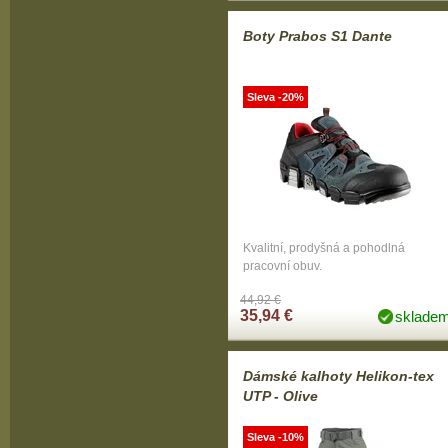
Boty Prabos S1 Dante
Sleva -20%
Kvalitní, prodyšná a pohodlná
pracovní obuv.
44,92 €
35,94 €
sklade
Dámské kalhoty Helikon-tex
UTP - Olive
Sleva -10%