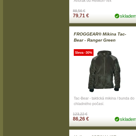
Anorak od Helikon-Tex
88,56 €
79,71 €
sklade
FROGGEAR® Mikina Tac-
Bear - Ranger Green
Sleva -30%
Tac-Bear - taktická mikina / bunda do
chladného počasí.
123,22 €
86,26 €
sklade