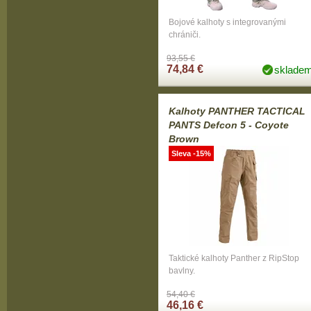
Bojové kalhoty s integrovanými
chrániči.
93,55 €
74,84 €
sklade
Kalhoty PANTHER TACTICAL
PANTS Defcon 5 - Coyote
Brown
Sleva -15%
Taktické kalhoty Panther z RipStop
bavlny.
54,40 €
46,16 €