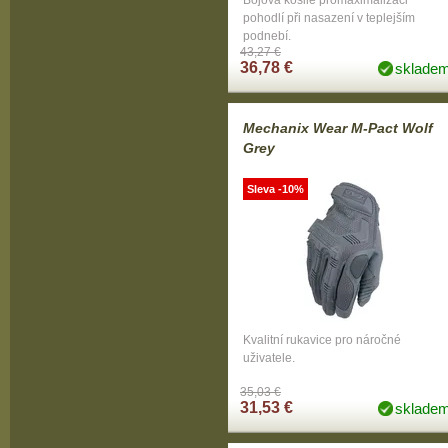
Bojová košile promaximalizaci
pohodlí při nasazení v teplejším
podnebí.
43,27 €
36,78 €
sklade
Mechanix Wear M-Pact Wolf
Grey
Sleva -10%
Kvalitní rukavice pro náročné
uživatele.
35,03 €
31,53 €
sklade