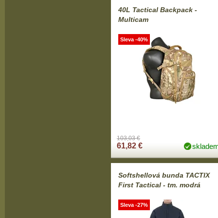
40L Tactical Backpack -
Multicam
Sleva -40%
103,03 €
61,82 €
sklade
Softshellová bunda TACTIX
First Tactical - tm. modrá
Sleva -27%