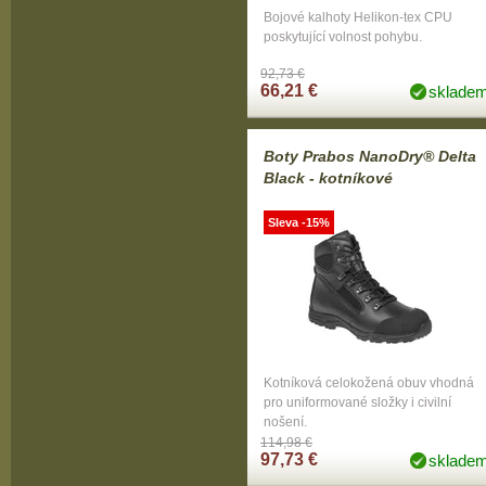
Bojové kalhoty Helikon-tex CPU
poskytující volnost pohybu.
92,73 €
66,21 €
sklade
Boty Prabos NanoDry® Delta
Black - kotníkové
Sleva -15%
Kotníková celokožená obuv vhodná
pro uniformované složky i civilní
nošení.
114,98 €
97,73 €
sklade