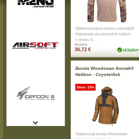
Oblíbená bojová košile v kamufláži
Highlander pro pohodlné nošení
s vestou či…
49,04 €
36,72 €
sklade
Bunda Woodsman Anorak®
Helikon - Coyote/Ash
Sleva -10%
Outdoorová bunda Woodsman