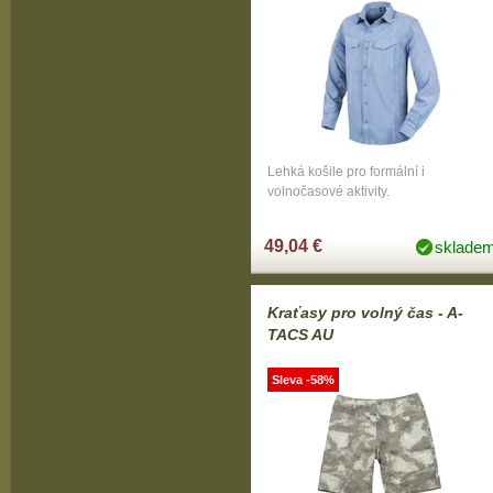
Lehká košile pro formální i
volnočasové aktivity.
49,04 €
sklade
Kraťasy pro volný čas - A-
TACS AU
Sleva -58%