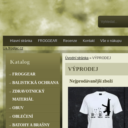
Hlavní stránka
FROGGEAR
Recenze
Kontakt
Vše o nákupu
Ua.frogtac.cz
Úvodní stránka
» VÝPRODEJ
Katalog
VÝPRODEJ
FROGGEAR
Nejprodávanější zboží
BALISTICKÁ OCHRANA
ZDRAVOTNICKÝ
MATERIÁL
OBUV
OBLEČENÍ
BATOHY A BRAŠNY