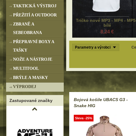
TAKTICKÁ VÝSTROJ
PŘEŽITÍ A OUTDOOR
Tričko nové MP3 - MP4 - MP5
ZBRANĚ A
bílé
8,24 €
SEBEOBRANA
PŘEPRAVNÍ BOXY A
Parametry a výrobci
Ce
TAŠKY
NOŽE A NÁSTROJE
MULTITOOL
BRÝLE A MASKY
VÝPRODEJ
Bojová košile UBACS G3 -
Zastupované značky
Snake HIG
Sleva -25%