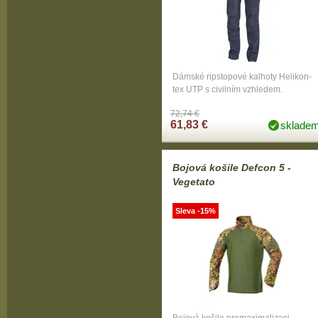
Dámské ripstopové kalhoty Helikon-
tex UTP s civilním vzhledem.
72,74 €
61,83 €
sklade
Bojová košile Defcon 5 -
Vegetato
Sleva -15%