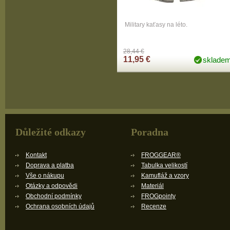
Military kaťasy na léto.
28,44 €
11,95 €
sklade
Důležité odkazy
Poradna
Kontakt
FROGGEAR®
Doprava a platba
Tabulka velikostí
Vše o nákupu
Kamufláž a vzory
Otázky a odpovědi
Materiál
Obchodní podmínky
FROGpointy
Ochrana osobních údajů
Recenze