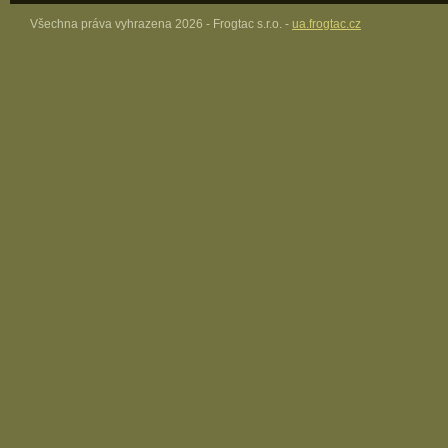
Všechna práva vyhrazena 2026 - Frogtac s.r.o. -
ua.frogtac.cz