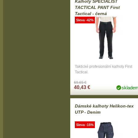
Kalhoty SPECIALIST
TACTICAL PANT First
Tactical - černá
Sleva -42%
Taktické profesionální kalhoty First
Tactical.
69,65 €
40,43 €
sklade
Dámské kalhoty Helikon-tex
UTP - Denim
Sleva -15%