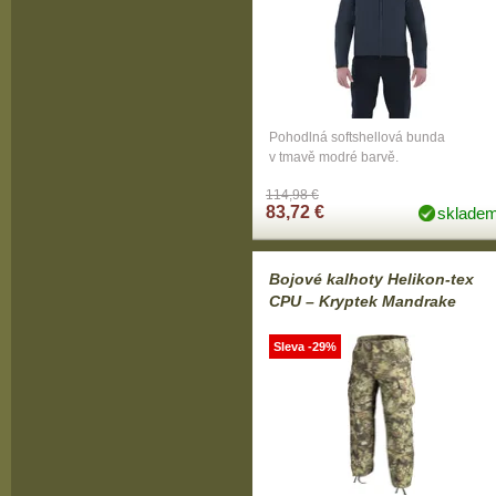
Pohodlná softshellová bunda
v tmavě modré barvě.
114,98 €
83,72 €
sklade
Bojové kalhoty Helikon-tex
CPU – Kryptek Mandrake
Sleva -29%