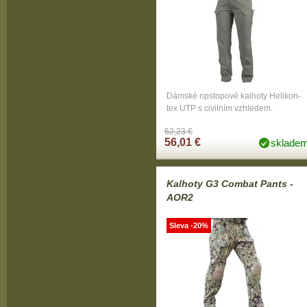
Dámské ripstopové kalhoty Helikon-
tex UTP s civilním vzhledem.
62,23 €
56,01 €
sklade
Kalhoty G3 Combat Pants -
AOR2
Sleva -20%