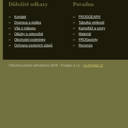
Důležité odkazy
Poradna
Kontakt
FROGGEAR®
Doprava a platba
Tabulka velikostí
Vše o nákupu
Kamufláž a vzory
Otázky a odpovědi
Materiál
Obchodní podmínky
FROGpointy
Ochrana osobních údajů
Recenze
Všechna práva vyhrazena 2026 - Frogtac s.r.o. -
ua.frogtac.cz