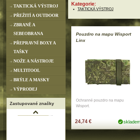
Kategorie:
TAKTICKÁ VÝSTROJ
TAKTICKÁ VÝSTROJ
PŘEŽITÍ A OUTDOOR
ZBRANĚ A
SEBEOBRANA
Pouzdro na mapu Wisport
Linx
PŘEPRAVNÍ BOXY A
TAŠKY
NOŽE A NÁSTROJE
MULTITOOL
BRÝLE A MASKY
VÝPRODEJ
Ochranné pouzdro na mapu
Zastupované značky
Wisport.
24,74 €
sklade