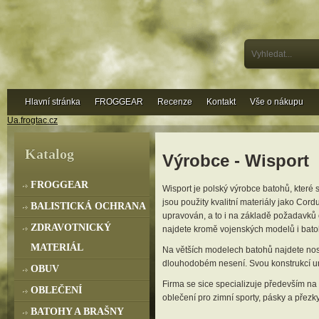
Hlavní stránka
FROGGEAR
Recenze
Kontakt
Vše o nákupu
Ua.frogtac.cz
Katalog
Výrobce - Wisport
FROGGEAR
Wisport je polský výrobce batohů, které 
jsou použity kvalitní materiály jako Cor
BALISTICKÁ OCHRANA
upravován, a to i na základě požadavků
ZDRAVOTNICKÝ
najdete kromě vojenských modelů i batohy
MATERIÁL
Na větších modelech batohů najdete nosn
dlouhodobém nesení. Svou konstrukcí u
OBUV
Firma se sice specializuje především na b
OBLEČENÍ
oblečení pro zimní sporty, pásky a přezk
BATOHY A BRAŠNY