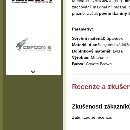
Mechanix ORIGINAL jsou
le
zachování maximální možné cit
pružné, avšak
pevné tkaniny
Parametry:
Svrchní materiál:
Spandex
Materiál dlaně:
syntetická kůž
Doplňkový materiál:
Lycra
Výrobce:
Mechanix
Barva:
Coyote Brown
Recenze a zkušen
Zkušenosti zákazník
Zatím žádné recenze.