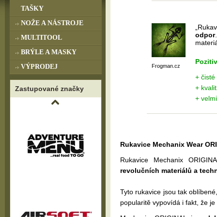
TAŠKY
NOŽE A NÁSTROJE
„Rukav
odpor
MULTITOOL
materi
BRÝLE A MASKY
Poziti
VÝPRODEJ
Frogman.cz
+ čisté
+ kvali
Zastupované značky
+ velmi
Rukavice Mechanix Wear OR
Rukavice Mechanix ORIGINA
revolučních materiálů a tech
Tyto rukavice jsou tak oblíbené
popularitě vypovídá i fakt, že j