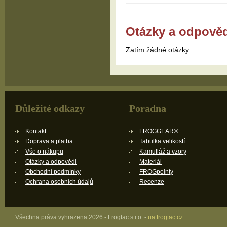
Otázky a odpově
Zatím žádné otázky.
Důležité odkazy
Poradna
Kontakt
FROGGEAR®
Doprava a platba
Tabulka velikostí
Vše o nákupu
Kamufláž a vzory
Otázky a odpovědi
Materiál
Obchodní podmínky
FROGpointy
Ochrana osobních údajů
Recenze
Všechna práva vyhrazena 2026 - Frogtac s.r.o. -
ua.frogtac.cz