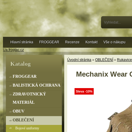
Hlavní stránka
FROGGEAR
Recenze
Kontakt
Vše o nákupu
Ua.frogtac.cz
Úvodní stránka
»
OBLEČENÍ
»
Rukavice
Katalog
Mechanix Wear O
FROGGEAR
BALISTICKÁ OCHRANA
Sleva -10%
ZDRAVOTNICKÝ
MATERIÁL
OBUV
OBLEČENÍ
Bojové uniformy