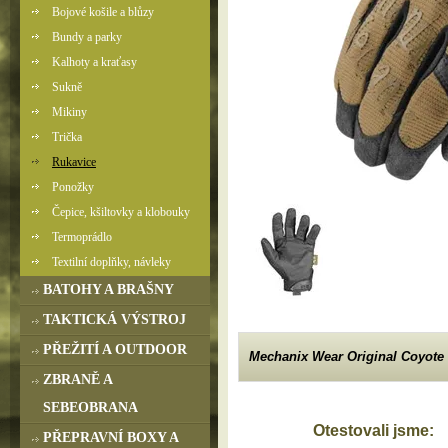
Bojové košile a blůzy
Bundy a parky
Kalhoty a kraťasy
Sukně
Mikiny
Trička
Rukavice
Ponožky
Čepice, kšiltovky a klobouky
Termoprádlo
Textilní doplňky, návleky
BATOHY A BRAŠNY
TAKTICKÁ VÝSTROJ
PŘEŽITÍ A OUTDOOR
Mechanix Wear Original Coyote
ZBRANĚ A
SEBEOBRANA
Otestovali jsme:
PŘEPRAVNÍ BOXY A