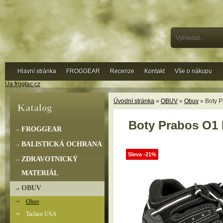
Hlavní stránka
FROGGEAR
Recenze
Kontakt
Vše o nákupu
Ua.frogtac.cz
Úvodní stránka
»
OBUV
»
Obuv
» Boty P
Katalog
Boty Prabos O1 
FROGGEAR
BALISTICKÁ OCHRANA
Sleva -21%
ZDRAVOTNICKÝ
MATERIÁL
OBUV
Obuv
Taclace USA