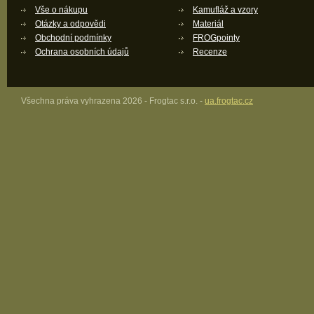
Vše o nákupu
Kamufláž a vzory
Otázky a odpovědi
Materiál
Obchodní podmínky
FROGpointy
Ochrana osobních údajů
Recenze
Všechna práva vyhrazena 2026 - Frogtac s.r.o. -
ua.frogtac.cz