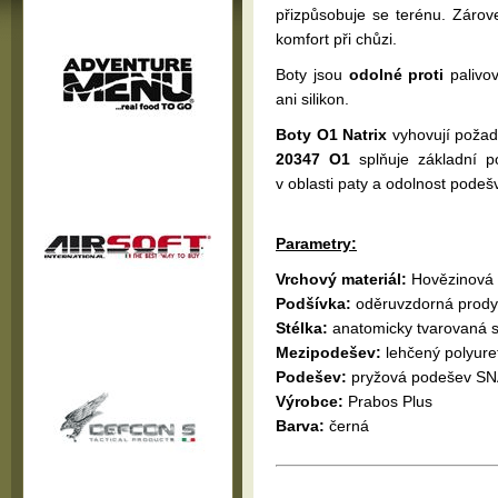
přizpůsobuje se terénu. Zárov
komfort při chůzi.
Boty jsou
odolné proti
palivov
ani silikon.
Boty O1 Natrix
vyhovují poža
20347 O1
splňuje základní p
v oblasti paty a odolnost pod
Parametry:
Vrchový materiál:
Hovězinová 
Podšívka:
oděruvzdorná prodyš
Stélka:
anatomicky tvarovaná st
Mezipodešev:
lehčený polyure
Podešev:
pryžová podešev S
Výrobce:
Prabos Plus
Barva:
černá