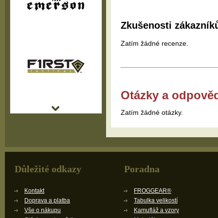
Zkušenosti zákazník
Zatím žádné recenze.
Otázky a odpově
Zatím žádné otázky.
Důležité odkazy
Poradna
Kontakt
FROGGEAR®
Doprava a platba
Tabulka velikostí
Vše o nákupu
Kamufláž a vzory