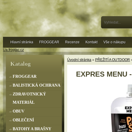
Hlavní stránka
FROGGEAR
Recenze
Kontakt
Vše o nákupu
Ua.frogtac.cz
Úvodní stránka
»
PŘEŽITÍ A OUTDOOR
Katalog
EXPRES MENU - 
FROGGEAR
BALISTICKÁ OCHRANA
ZDRAVOTNICKÝ
MATERIÁL
OBUV
OBLEČENÍ
BATOHY A BRAŠNY