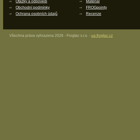
Otázky a odpovědi
Materiál
Obchodní podmínky
FROGpointy
Ochrana osobních údajů
Recenze
Všechna práva vyhrazena 2026 - Frogtac s.r.o. -
ua.frogtac.cz