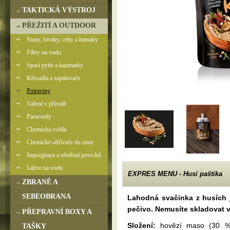
TAKTICKÁ VÝSTROJ
PŘEŽITÍ A OUTDOOR
Stany, bivaky, celty a hamaky
Filtry na vodu
Spací pytle a karimatky
Křesadla a zapalovače
Potraviny
Vaření v přírodě
Paracordy
Chemická světla
Chemické ohřívače do zimy
Impregnace a ošetření povrchů
Lahve na vodu
EXPRES MENU - Husí paštika
ZBRANĚ A
SEBEOBRANA
Lahodná svačinka z husích j
pečivo. Nemusíte skladovat v 
PŘEPRAVNÍ BOXY A
Složení:
hovězí maso (30 %)
TAŠKY