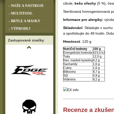
cibule,
kešu ořechy
(5 %), čes
NOŽE A NÁSTROJE
Sterilovaná homogenizovaná pas
MULTITOOL
Informace pro alergiky:
výrobe
BRÝLE A MASKY
Skladování
: Skladujte v suchu
VÝPRODEJ
a spotřebujte do 48 hodin. Dob
Zastupované značky
Hmotnost
: 120 g
Nutriční hodnoty
100 g
Energetická hodnota
623,0 kJ
Tuky
12,0 g
Nas. mastné kyseliny
4,2 g
Sacharidy
1,6 g
Cukry
1,6 g
Bílkoviny
9,7 g
Sůl
0,9 g
Vláknina
9,2 g
Recenze a zkušen