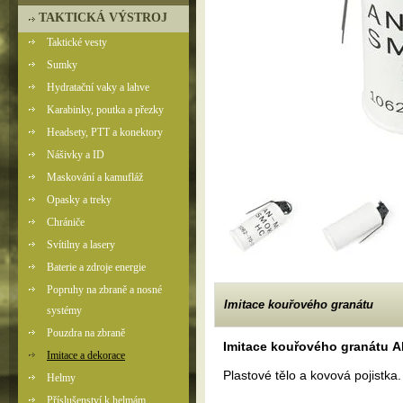
TAKTICKÁ VÝSTROJ
Taktické vesty
Sumky
Hydratační vaky a lahve
Karabinky, poutka a přezky
Headsety, PTT a konektory
Nášivky a ID
Maskování a kamufláž
Opasky a treky
Chrániče
Svítilny a lasery
Baterie a zdroje energie
Popruhy na zbraně a nosné
Imitace kouřového granátu
systémy
Pouzdra na zbraně
Imitace kouřového granátu A
Imitace a dekorace
Plastové tělo a kovová pojistka.
Helmy
Příslušenství k helmám