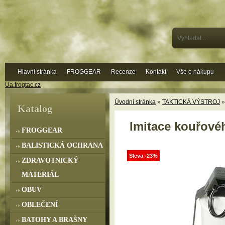
Hlavní stránka
FROGGEAR
Recenze
Kontakt
Vše o nákupu
Ua.frogtac.cz
Úvodní stránka
»
TAKTICKÁ VÝSTROJ
Katalog
Imitace kouřové
FROGGEAR
BALISTICKÁ OCHRANA
Sleva -23%
ZDRAVOTNICKÝ
MATERIÁL
OBUV
OBLEČENÍ
BATOHY A BRAŠNY