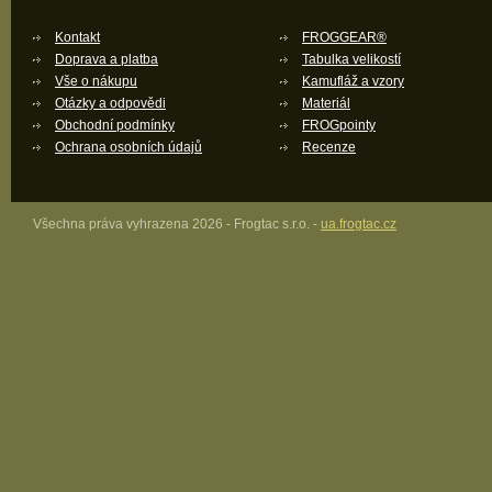
Kontakt
FROGGEAR®
Doprava a platba
Tabulka velikostí
Vše o nákupu
Kamufláž a vzory
Otázky a odpovědi
Materiál
Obchodní podmínky
FROGpointy
Ochrana osobních údajů
Recenze
Všechna práva vyhrazena 2026 - Frogtac s.r.o. -
ua.frogtac.cz