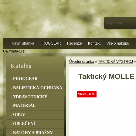
Hlavní stránka
FROGGEAR
Recenze
Kontakt
Vše o nákupu
Ua.frogtac.cz
Úvodní stránka
»
TAKTICKÁ VÝSTROJ
Katalog
Taktický MOLLE 
FROGGEAR
BALISTICKÁ OCHRANA
Sleva -40%
ZDRAVOTNICKÝ
MATERIÁL
OBUV
OBLEČENÍ
BATOHY A BRAŠNY