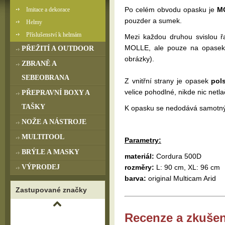
Po celém obvodu opasku je
M
Imitace a dekorace
pouzder a sumek.
Helmy
Příslušenství k helmám
Mezi každou druhou svislou ř
MOLLE, ale pouze na opase
PŘEŽITÍ A OUTDOOR
obrázky).
ZBRANĚ A
SEBEOBRANA
Z vnitřní strany je opasek
pol
velice pohodlné, nikde nic net
PŘEPRAVNÍ BOXY A
TAŠKY
K opasku se nedodává samotný 
NOŽE A NÁSTROJE
MULTITOOL
Parametry:
BRÝLE A MASKY
materiál:
Cordura 500D
VÝPRODEJ
rozměry:
L: 90 cm, XL: 96 cm
barva:
original Multicam Arid
Zastupované značky
Recenze a zkušen