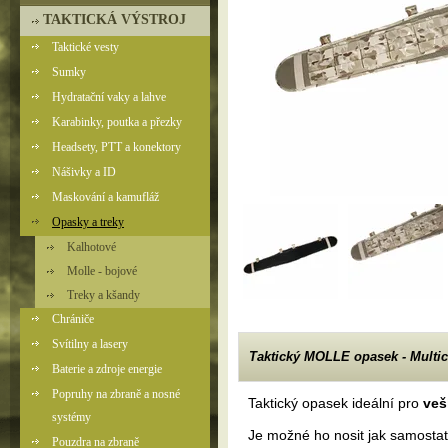
TAKTICKÁ VÝSTROJ
Taktické vesty
Sumky
Hydratační vaky a lahve
Karabinky, poutka a přezky
Headsety, PTT a konektory
Nášivky a ID
Maskování a kamufláž
Opasky a treky
Kalhotové
Molle - bojové
Treky a kšandy
Chrániče
Svítilny a lasery
Taktický MOLLE opasek - Multi
Baterie a zdroje energie
Popruhy na zbraně a nosné
Taktický opasek ideální pro
veš
systémy
Je možné ho nosit jak samostat
Pouzdra na zbraně