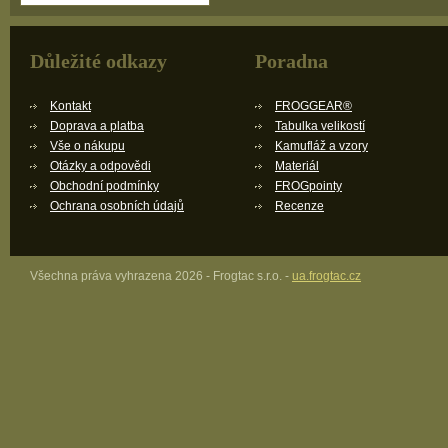
Důležité odkazy
Poradna
Kontakt
FROGGEAR®
Doprava a platba
Tabulka velikostí
Vše o nákupu
Kamufláž a vzory
Otázky a odpovědi
Materiál
Obchodní podmínky
FROGpointy
Ochrana osobních údajů
Recenze
Všechna práva vyhrazena 2026 - Frogtac s.r.o. -
ua.frogtac.cz