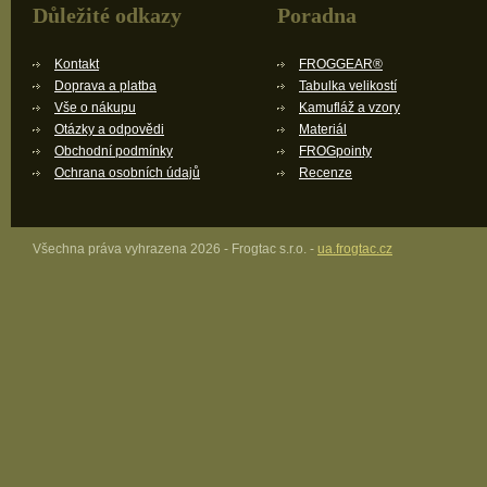
Důležité odkazy
Poradna
Kontakt
FROGGEAR®
Doprava a platba
Tabulka velikostí
Vše o nákupu
Kamufláž a vzory
Otázky a odpovědi
Materiál
Obchodní podmínky
FROGpointy
Ochrana osobních údajů
Recenze
Všechna práva vyhrazena 2026 - Frogtac s.r.o. -
ua.frogtac.cz