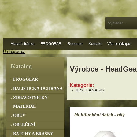
Hlavní stránka
FROGGEAR
Recenze
Kontakt
Vše o nákupu
Ua.frogtac.cz
Katalog
Výrobce - HeadGea
FROGGEAR
Kategorie:
BALISTICKÁ OCHRANA
BRÝLE A MASKY
ZDRAVOTNICKÝ
MATERIÁL
Multifunkční šátek - bílý
OBUV
OBLEČENÍ
BATOHY A BRAŠNY