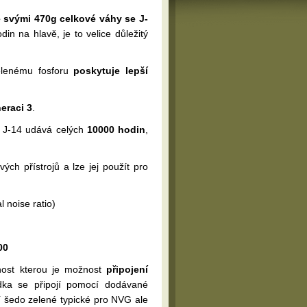
e svými 470g celkové váhy se
J-
din na hlavě, je to velice důležitý
zelenému fosforu
poskytuje lepší
neraci 3
.
 J-14 udává celých
10000 hodin
,
ých přístrojů a lze jej použít pro
 noise ratio)
00
nost kterou je možnost
připojení
dka se připojí pomocí dodávané
í šedo zelené typické pro NVG ale