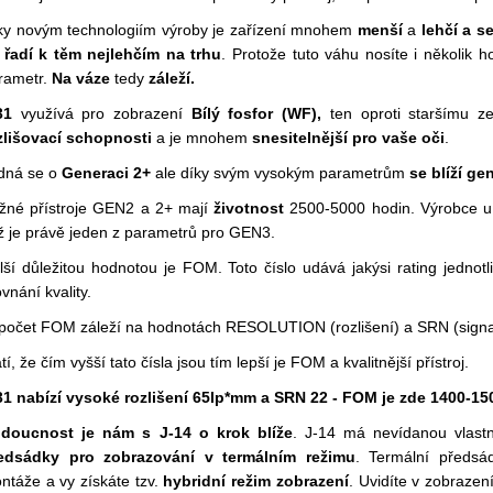
ky novým technologiím výroby je zařízení mnohem
menší
a
lehčí a s
 řadí k těm nejlehčím na trhu
. Protože tuto váhu nosíte i několik ho
rametr.
Na váze
tedy
záleží.
31
využívá pro zobrazení
Bílý fosfor (WF),
ten oproti staršímu 
zlišovací schopnosti
a je mnohem
snesitelnější pro vaše oči
.
dná se o
Generaci 2+
ale díky svým vysokým parametrům
se blíží ge
žné přístroje GEN2 a 2+ mají
životnost
2500-5000 hodin. Výrobce u
ž je právě jeden z parametrů pro GEN3.
lší důležitou hodnotou je FOM. Toto číslo udává jakýsi rating jednotliv
vnání kvality.
počet FOM záleží na hodnotách RESOLUTION (rozlišení) a SRN (signal
tí, že čím vyšší tato čísla jsou tím lepší je FOM a kvalitnější přístroj.
31 nabízí vysoké rozlišení 65lp*mm a SRN 22 - FOM je zde 1400-15
doucnost je nám s J-14 o krok blíže
. J-14 má nevídanou vlast
edsádky pro zobrazování v termálním režimu
. Termální předsá
ntáže a vy získáte tzv.
hybridní režim zobrazení
. Uvidíte v zobrazen