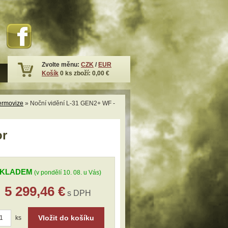
Zvolte měnu:
CZK
/
EUR
Košík
0
ks zboží:
0,00 €
termovize
» Noční vidění L-31 GEN2+ WF -
or
KLADEM
(v pondělí 10. 08. u Vás)
5 299,46 €
s DPH
Vložit do košíku
ks