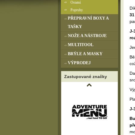
Ostatní
Dí
Popruhy
31
PŘEPRAVNÍ BOXY A
pa
TAŠKY
J-
NOŽE A NÁSTROJE
ro
MULTITOOL
Je
BRÝLE A MASKY
Bě
VÝPRODEJ
co
Da
Zastupované značky
sro
Vý
Pla
J-
Bu
př
mo