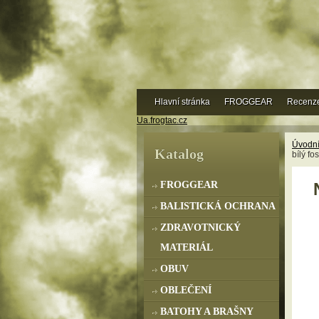
Hlavní stránka
FROGGEAR
Recenz
Ua.frogtac.cz
Úvodní
Katalog
bílý fos
FROGGEAR
BALISTICKÁ OCHRANA
ZDRAVOTNICKÝ
MATERIÁL
OBUV
OBLEČENÍ
BATOHY A BRAŠNY