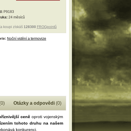
d:
P9183
ruka:
24 měsíců
a koupi získáš
128300
FROGpointů
rie:
Noční vidění a termovize
(0)
Otázky a odpovědi
(0)
příznivější ceně
oproti vojenským
řízením tohoto druhu na našem
řekonává konkurenci.