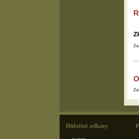
R
Z
Za
O
Za
Důležité odkazy
P