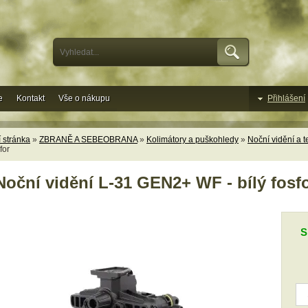
e
Kontakt
Vše o nákupu
Přihlášení
 stránka
»
ZBRANĚ A SEBEOBRANA
»
Kolimátory a puškohledy
»
Noční vidění a 
for
Noční vidění L-31 GEN2+ WF - bílý fosf
S