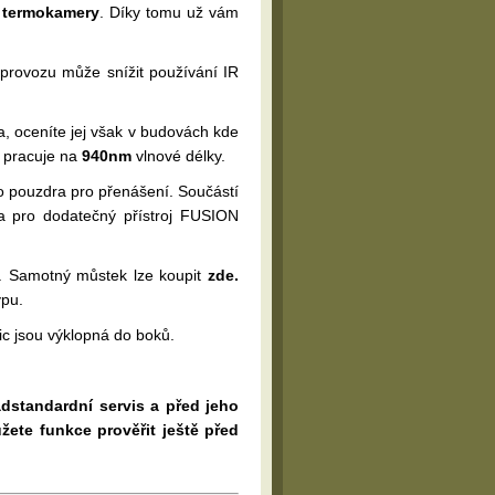
í termokamery
. Díky tomu už vám
provozu může snížit používání IR
ba, oceníte jej však v budovách kde
pracuje na
940nm
vlnové délky.
o pouzdra pro přenášení. Součástí
a pro dodatečný přístroj FUSION
. Samotný můstek lze koupit
zde.
ypu.
ic jsou výklopná do boků.
adstandardní servis a před jeho
žete funkce prověřit ještě před