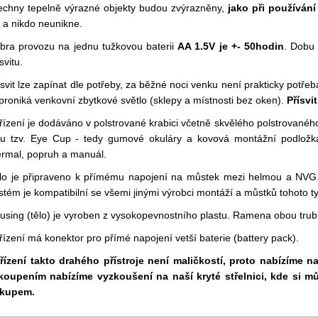
echny tepelně výrazné objekty budou zvýrazněny,
jako při používán
c a nikdo neunikne.
bra provozu na jednu tužkovou baterii
AA 1.5V je +- 50hodin
. Dobu 
svitu.
ísvit lze zapínat dle potřeby, za běžné noci venku není prakticky potře
proniká venkovní zbytkové světlo (sklepy a místnosti bez oken).
Přísvit
řízení je dodáváno v polstrované krabici včetně skvělého polstrovanéh
ou tzv. Eye Cup - tedy gumové okuláry a kovová montážní podložk
ermal, popruh a manuál.
lo je připraveno k přímému napojení na můstek mezi helmou a NVG
stém je kompatibilní se všemi jinými výrobci montáží a můstků tohoto t
using (tělo) je vyroben z vysokopevnostního plastu. Ramena obou trub
řízení má konektor pro přímé napojení vetší baterie (battery pack).
řízení takto drahého přístroje není maličkostí, proto nabízíme n
koupením nabízíme vyzkoušení na naší kryté střelnici, kde si mů
kupem.