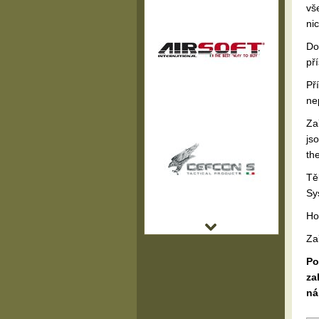
vš
ni
Do
pří
Př
ne
Za
js
th
Tě
Sy
Ho
Za
Po
za
ná