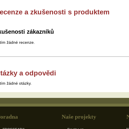
ecenze a zkušenosti s produktem
kušenosti zákazníků
tím žádné recenze.
tázky a odpovědi
tím žádné otázky.
oradna
Naše projekty