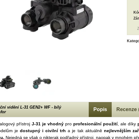
Kó
Zá
Z
Katego
ční vidění L-31 GEN2+ WF - bílý
Popis
Recenze
sfor
alogový přístroj
J-31 je vhodný
pro
profesionální použití
, ale díky
delům je
dostupný i civilní trh
a je tak aktuálně
nejlevnějším za
hu.
Nejedná se však o nikterak podřadný přístroj, naopak v mnohém p