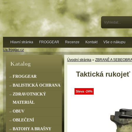
Hlavní stránka
FROGGEAR
Recenze
Kontakt
Vše o nákupu
Ua.frogtac.cz
Úvodní stránka
»
ZBRANĚ A SEBEOBR
Katalog
Taktická rukojeť
FROGGEAR
BALISTICKÁ OCHRANA
Sleva -24%
ZDRAVOTNICKÝ
MATERIÁL
OBUV
OBLEČENÍ
BATOHY A BRAŠNY