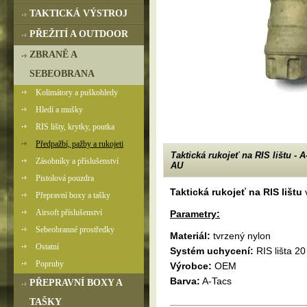
TAKTICKÁ VÝSTROJ
PŘEŽITÍ A OUTDOOR
ZBRANĚ A
SEBEOBRANA
Kolimátory a puškohledy
Hledí a mušky
RIS lišty, krytky, poutka
Předpažbí, pažby a rukojeti
Taktická rukojeť na RIS lištu - 
Zásobníky a příslušenství
AU
Pistolová pouzdra
Taktická rukojeť na RIS lištu
v
Přepravní boxy a tašky
Airsoft příslušenství
Parametry:
Sebeobranné prostředky
Materiál:
tvrzený nylon
Ostatní
Systém uchycení:
RIS lišta 2
Popruhy
Výrobce:
OEM
Barva:
A-Tacs
PŘEPRAVNÍ BOXY A
TAŠKY