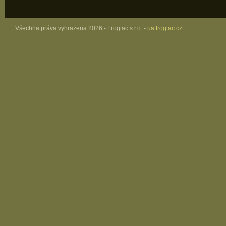
Všechna práva vyhrazena 2026 - Frogtac s.r.o. -
ua.frogtac.cz