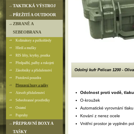
TAKTICKÁ VÝSTROJ
PŘEŽITÍ A OUTDOOR
ZBRANĚ A
SEBEOBRANA
Kolimátory a puškohledy
Hledí a mušky
RIS lišty, krytky, poutka
Předpažbí, pažby a rukojeti
Odolný kufr Pelican 1200 - Oliva
Zásobníky a příslušenství
Pistolová pouzdra
Přepravní boxy a tašky
Odolnost proti vodě, tlak
Airsoft příslušenství
O-kroužek
Sebeobranné prostředky
Ostatní
Automatické vyrovnání tlaku
Popruhy
Kování z nerez ocele
PŘEPRAVNÍ BOXY A
Vnitřní prostor je vyplněn 
TAŠKY