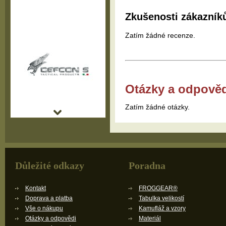
Zkušenosti zákazník
Zatím žádné recenze.
Otázky a odpově
Zatím žádné otázky.
Důležité odkazy
Poradna
Kontakt
FROGGEAR®
Doprava a platba
Tabulka velikostí
Vše o nákupu
Kamufláž a vzory
Otázky a odpovědi
Materiál