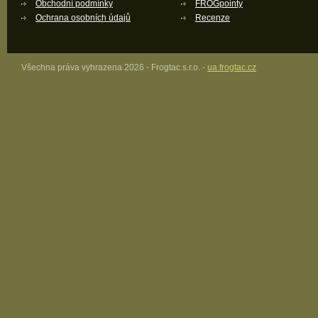
Obchodní podmínky
FROGpointy
Ochrana osobních údajů
Recenze
Všechna práva vyhrazena 2026 - Frogtac s.r.o. -
ua.frogtac.cz