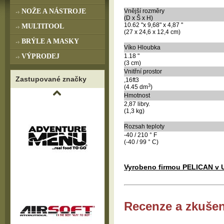
NOŽE A NÁSTROJE
Vnější rozměry
(
D x Š x H
)
10.62 "x 9,68" x 4,87 "
MULTITOOL
(27 x 24,6 x 12,4 cm)
BRÝLE A MASKY
Víko Hloubka
VÝPRODEJ
1.18 "
(3 cm)
Vnitřní prostor
Zastupované značky
,16ft3
3
(4.45 dm
)
Hmotnost
2,87 libry.
(1,3 kg)
Rozsah teploty
-40 / 210 ° F
(-40 / 99 ° C)
Vyrobeno firmou PELICAN v 
Recenze a zkušen