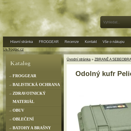
Hlavní stránka
FROGGEAR
Recenze
Kontakt
Vše o nákupu
Ua.frogtac.cz
Úvodní stránka
»
ZBRANĚ A SEBEOBR
Katalog
Odolný kufr Peli
FROGGEAR
BALISTICKÁ OCHRANA
ZDRAVOTNICKÝ
MATERIÁL
OBUV
OBLEČENÍ
BATOHY A BRAŠNY