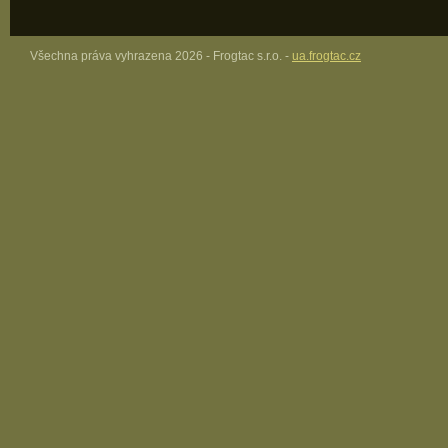
Všechna práva vyhrazena 2026 - Frogtac s.r.o. -
ua.frogtac.cz