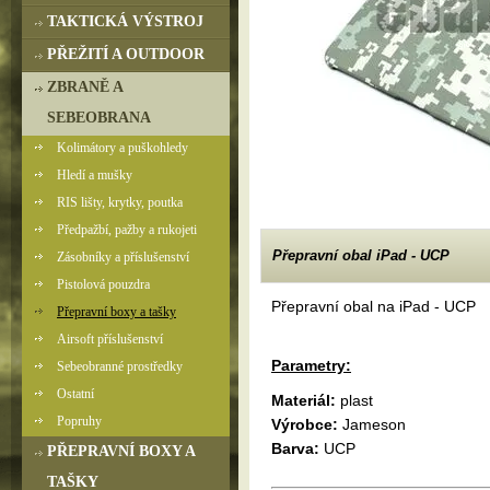
TAKTICKÁ VÝSTROJ
PŘEŽITÍ A OUTDOOR
ZBRANĚ A
SEBEOBRANA
Kolimátory a puškohledy
Hledí a mušky
RIS lišty, krytky, poutka
Předpažbí, pažby a rukojeti
Přepravní obal iPad - UCP
Zásobníky a příslušenství
Pistolová pouzdra
Přepravní obal na iPad - UCP
Přepravní boxy a tašky
Airsoft příslušenství
Parametry:
Sebeobranné prostředky
Ostatní
Materiál:
plast
Popruhy
Výrobce:
Jameson
Barva:
UCP
PŘEPRAVNÍ BOXY A
TAŠKY