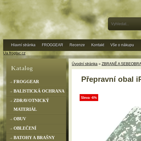
Hlavní stránka
FROGGEAR
Recenze
Kontakt
Vše o nákupu
Ua.frogtac.cz
Úvodní stránka
»
ZBRANĚ A SEBEOBR
Katalog
Přepravní obal 
FROGGEAR
BALISTICKÁ OCHRANA
Sleva -6%
ZDRAVOTNICKÝ
MATERIÁL
OBUV
OBLEČENÍ
BATOHY A BRAŠNY