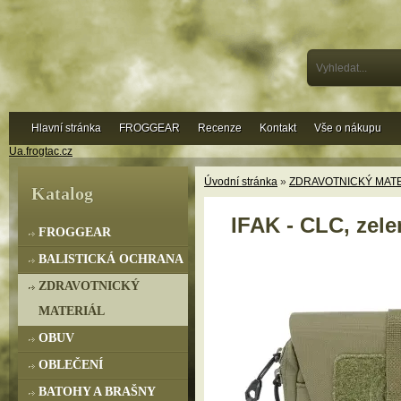
Hlavní stránka
FROGGEAR
Recenze
Kontakt
Vše o nákupu
Ua.frogtac.cz
Úvodní stránka
»
ZDRAVOTNICKÝ MAT
Katalog
IFAK - CLC, zele
FROGGEAR
BALISTICKÁ OCHRANA
ZDRAVOTNICKÝ
MATERIÁL
OBUV
OBLEČENÍ
BATOHY A BRAŠNY