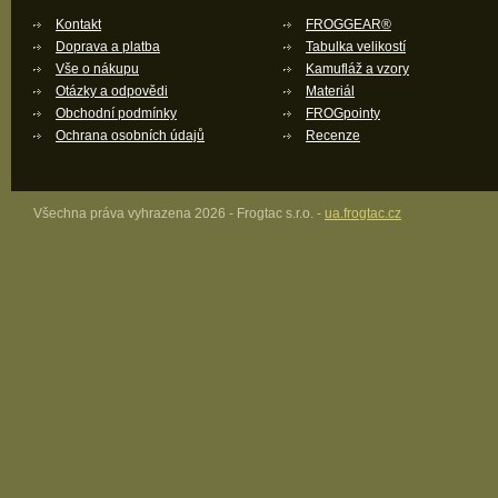
Kontakt
FROGGEAR®
Doprava a platba
Tabulka velikostí
Vše o nákupu
Kamufláž a vzory
Otázky a odpovědi
Materiál
Obchodní podmínky
FROGpointy
Ochrana osobních údajů
Recenze
Všechna práva vyhrazena 2026 - Frogtac s.r.o. -
ua.frogtac.cz