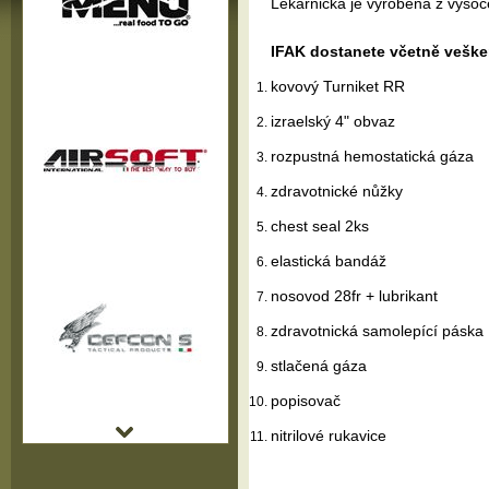
Lékárnička je vyrobena z vysoc
IFAK dostanete včetně vešk
kovový Turniket RR
izraelský 4" obvaz
rozpustná hemostatická gáza
zdravotnické nůžky
chest seal 2ks
elastická bandáž
nosovod 28fr + lubrikant
zdravotnická samolepící páska
stlačená gáza
popisovač
nitrilové rukavice