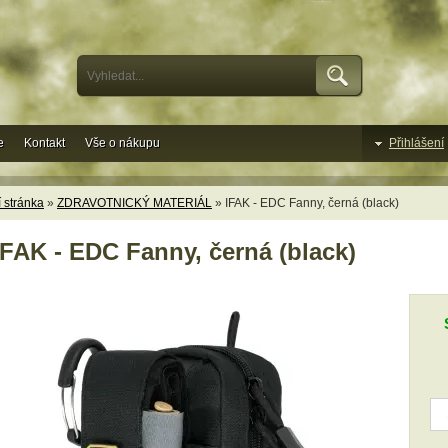
e
Kontakt
Vše o nákupu
Přihlášení
 stránka
»
ZDRAVOTNICKÝ MATERIÁL
» IFAK - EDC Fanny, černá (black)
IFAK - EDC Fanny, černá (black)