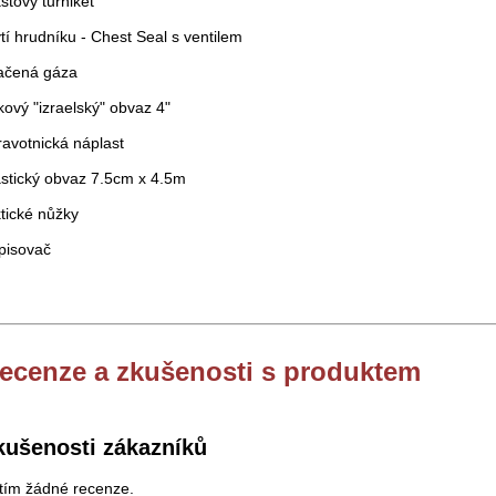
astový turniket
ytí hrudníku - Chest Seal s ventilem
lačená gáza
akový "izraelský" obvaz 4"
ravotnická náplast
astický obvaz 7.5cm x 4.5m
ktické nůžky
pisovač
ecenze a zkušenosti s produktem
kušenosti zákazníků
tím žádné recenze.