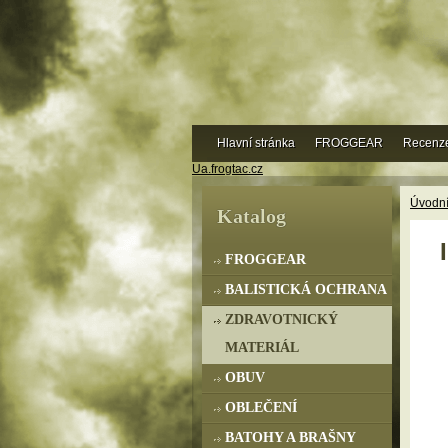
Hlavní stránka
FROGGEAR
Recenz
Ua.frogtac.cz
Úvodní
Katalog
FROGGEAR
BALISTICKÁ OCHRANA
ZDRAVOTNICKÝ
MATERIÁL
OBUV
OBLEČENÍ
BATOHY A BRAŠNY