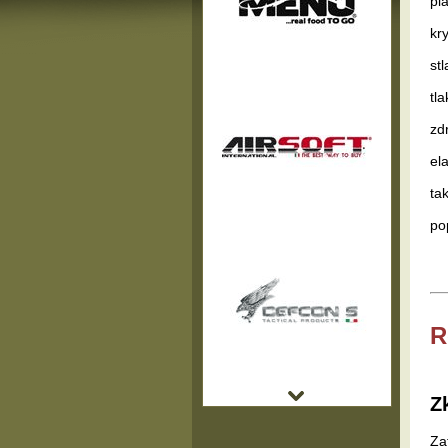
pl
kr
st
tl
zd
el
ta
po
R
Z
Za