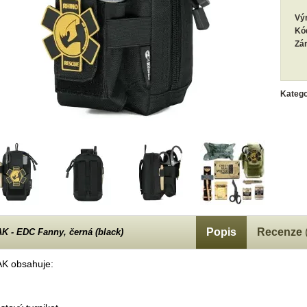
Vý
Kó
Zá
Katego
Popis
Recenze
AK - EDC Fanny, černá (black)
AK obsahuje: