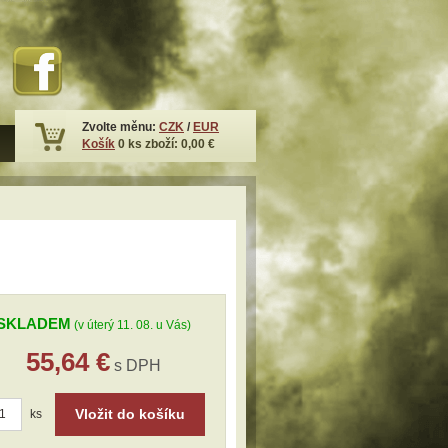
Zvolte měnu:
CZK
/
EUR
Košík
0
ks zboží:
0,00 €
SKLADEM
(v úterý 11. 08. u Vás)
55,64 €
s DPH
Vložit do košíku
ks