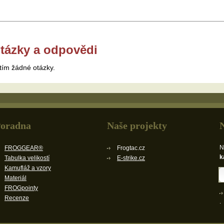
tázky a odpovědi
tím žádné otázky.
oradna
Naše projekty
N
FROGGEAR®
Frogtac.cz
k
Tabulka velikostí
E-strike.cz
Kamufláž a vzory
Materiál
FROGpointy
Recenze
.