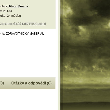
robce:
Rhino Rescue
d:
P9133
ruka:
24 měsíců
Za koupi získáš
1350
FROGpointů
rie:
ZDRAVOTNICKÝ MATERIÁL
(0)
Otázky a odpovědi
(0)