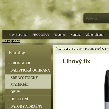
Hlavní stránka
FROGGEAR
Recenze
Kontakt
Vše o nákupu
Ua.frogtac.cz
Úvodní stránka
»
ZDRAVOTNICKÝ MAT
Katalog
Lihový fix
FROGGEAR
BALISTICKÁ OCHRANA
ZDRAVOTNICKÝ
MATERIÁL
OBUV
OBLEČENÍ
BATOHY A BRAŠNY