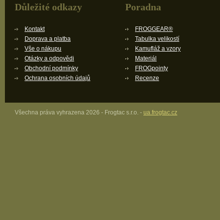
Důležité odkazy
Poradna
Kontakt
FROGGEAR®
Doprava a platba
Tabulka velikostí
Vše o nákupu
Kamufláž a vzory
Otázky a odpovědi
Materiál
Obchodní podmínky
FROGpointy
Ochrana osobních údajů
Recenze
Všechna práva vyhrazena 2026 - Frogtac s.r.o. -
ua.frogtac.cz