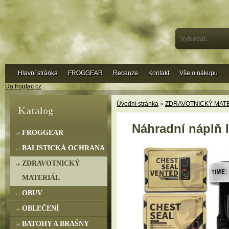
Hlavní stránka
FROGGEAR
Recenze
Kontakt
Vše o nákupu
Ua.frogtac.cz
Úvodní stránka
»
ZDRAVOTNICKÝ MAT
Katalog
Náhradní náplň 
FROGGEAR
BALISTICKÁ OCHRANA
ZDRAVOTNICKÝ
MATERIÁL
OBUV
OBLEČENÍ
BATOHY A BRAŠNY