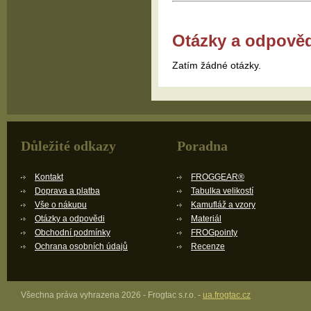
Otázky a odpově
Zatím žádné otázky.
Důležité odkazy
Poradna
Kontakt
FROGGEAR®
Doprava a platba
Tabulka velikostí
Vše o nákupu
Kamufláž a vzory
Otázky a odpovědi
Materiál
Obchodní podmínky
FROGpointy
Ochrana osobních údajů
Recenze
Všechna práva vyhrazena 2026 - Frogtac s.r.o. -
ua.frogtac.cz