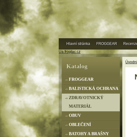
Hlavní stránka
FROGGEAR
Recenz
Ua.frogtac.cz
Úvodní
Katalog
FROGGEAR
BALISTICKÁ OCHRANA
ZDRAVOTNICKÝ
MATERIÁL
OBUV
OBLEČENÍ
BATOHY A BRAŠNY