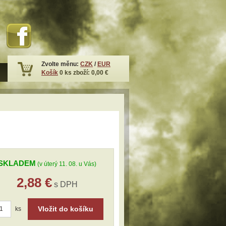
Zvolte měnu:
CZK
/
EUR
Košík
0
ks zboží:
0,00 €
SKLADEM
(v úterý 11. 08. u Vás)
2,88 €
s DPH
Vložit do košíku
ks