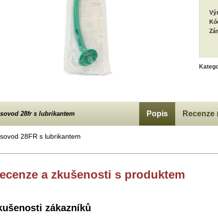
Vý
Kó
Zá
Katego
Popis
Recenze
sovod 28fr s lubrikantem
sovod 28FR s lubrikantem
ecenze a zkušenosti s produktem
kušenosti zákazníků