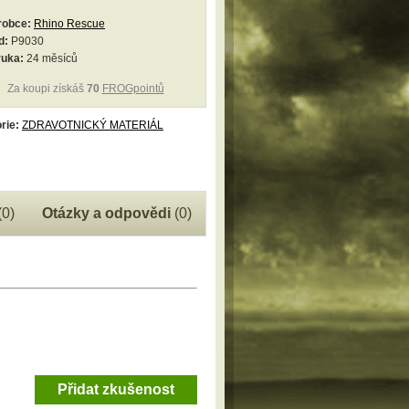
robce:
Rhino Rescue
d:
P9030
ruka:
24 měsíců
Za koupi získáš
70
FROGpointů
rie:
ZDRAVOTNICKÝ MATERIÁL
(0)
Otázky a odpovědi
(0)
Přidat zkušenost