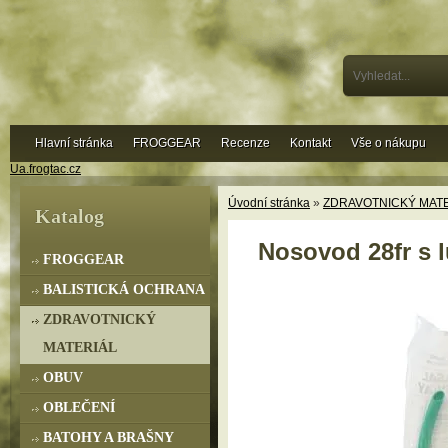
Hlavní stránka
FROGGEAR
Recenze
Kontakt
Vše o nákupu
Ua.frogtac.cz
Úvodní stránka
»
ZDRAVOTNICKÝ MAT
Katalog
Nosovod 28fr s 
FROGGEAR
BALISTICKÁ OCHRANA
ZDRAVOTNICKÝ
MATERIÁL
OBUV
OBLEČENÍ
BATOHY A BRAŠNY