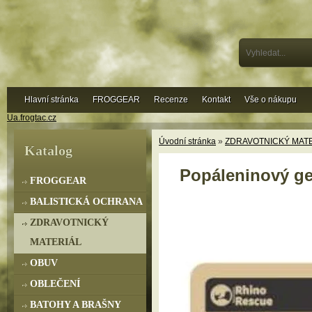
Hlavní stránka
FROGGEAR
Recenze
Kontakt
Vše o nákupu
Ua.frogtac.cz
Úvodní stránka
»
ZDRAVOTNICKÝ MAT
Katalog
Popáleninový gel
FROGGEAR
BALISTICKÁ OCHRANA
ZDRAVOTNICKÝ
MATERIÁL
OBUV
OBLEČENÍ
BATOHY A BRAŠNY