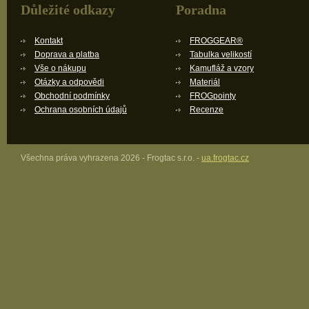
Důležité odkazy
Poradna
Kontakt
FROGGEAR®
Doprava a platba
Tabulka velikostí
Vše o nákupu
Kamufláž a vzory
Otázky a odpovědi
Materiál
Obchodní podmínky
FROGpointy
Ochrana osobních údajů
Recenze
Všechna práva vyhrazena 2026 - Frogtac s.r.o. -
ua.frogtac.cz