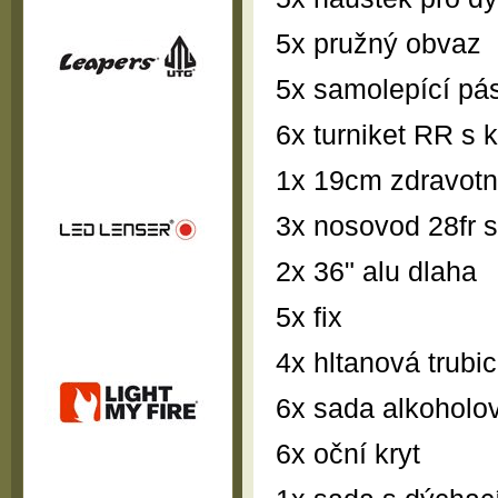
5x pružný obvaz
5x samolepící pá
6x turniket RR s 
1x 19cm zdravotn
3x nosovod 28fr s
2x 36" alu dlaha
5x fix
4x hltanová trubi
6x sada alkoholo
6x oční kryt