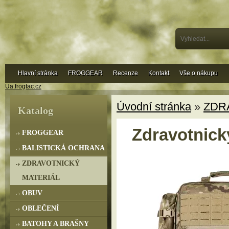
Hlavní stránka
FROGGEAR
Recenze
Kontakt
Vše o nákupu
Ua.frogtac.cz
Úvodní stránka
»
ZDR
Katalog
Zdravotnick
FROGGEAR
BALISTICKÁ OCHRANA
ZDRAVOTNICKÝ
MATERIÁL
OBUV
OBLEČENÍ
BATOHY A BRAŠNY