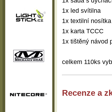
1x sada s dýchac
1x led svítilna
1x textilní nosítka
1x karta TCCC
1x tištěný návod 
celkem 110ks vy
Recenze a z