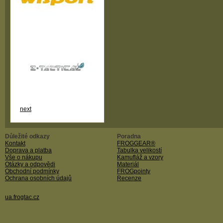
next
Důležité odkazy
Poradna
Kontakt
FROGGEAR®
Doprava a platba
Tabulka velikostí
Vše o nákupu
Kamufláž a vzory
Otázky a odpovědi
Materiál
Obchodní podmínky
FROGpointy
Ochrana osobních údajů
Recenze
ua.frogtac.cz