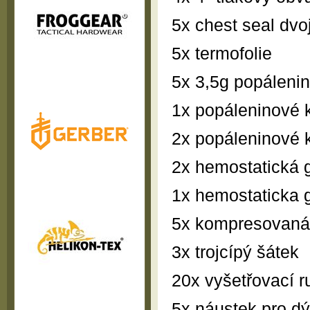
5x chest seal dvo
5x termofolie
5x 3,5g popálenin
1x popáleninové 
2x popáleninové 
2x hemostatická
1x hemostaticka 
5x kompresovaná
3x trojcípý šátek
20x vyšetřovací r
5x náustek pro dýc