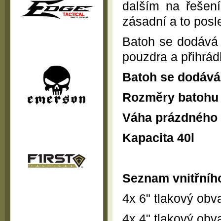
dalším na řešení
zásadní a to posl
Batoh se dodává v
pouzdra a přihrád
Batoh se dodává
Rozměry batohu
Váha prázdného 
Kapacita 40l
Seznam vnitřníh
4x 6" tlakový obv
4x 4" tlakový obv