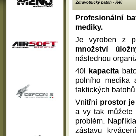
Zdravotnický batoh - R40
Profesionální ba
mediky.
Je vyroben z pr
množství úložn
následnou organi
40l
kapacita
bat
polního medika 
taktických batohů
Vnitřní
prostor je
a vy tak můžete 
problém. Napříkl
zástavu krvácen