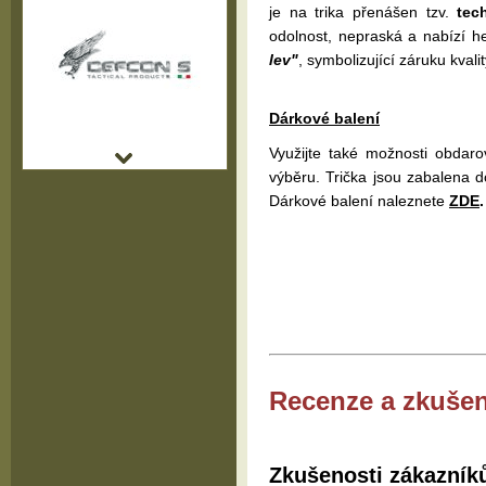
je na trika přenášen tzv.
tec
odolnost, nepraská a nabízí h
lev"
, symbolizující záruku kvali
Dárkové balení
Využijte také možnosti obdar
výběru. Trička jsou zabalena d
Dárkové balení naleznete
ZDE
.
Recenze a zkušen
Zkušenosti zákazník