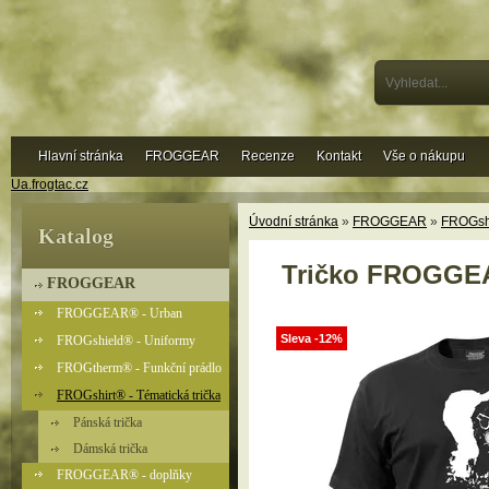
Hlavní stránka
FROGGEAR
Recenze
Kontakt
Vše o nákupu
Ua.frogtac.cz
Úvodní stránka
»
FROGGEAR
»
FROGshi
Katalog
Tričko FROGGEA
FROGGEAR
FROGGEAR® - Urban
Sleva -12%
FROGshield® - Uniformy
FROGtherm® - Funkční prádlo
FROGshirt® - Tématická trička
Pánská trička
Dámská trička
FROGGEAR® - doplňky