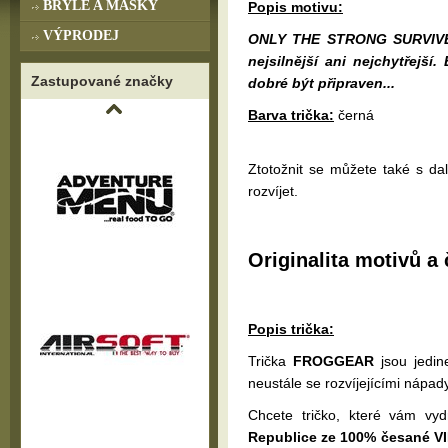
BRÝLE A MASKY
Popis motivu:
VÝPRODEJ
ONLY THE STRONG SURVIVE...
nejsilnější ani nejchytřejší.
Zastupované značky
dobré být připraven...
Barva trička:
černá
Ztotožnit se můžete také s da
rozvíjet.
Originalita motivů a 
Popis trička:
Trička
FROGGEAR
jsou jedin
neustále se rozvíjejícími nápad
Chcete tričko, které vám vy
Republice ze 100% česané VI