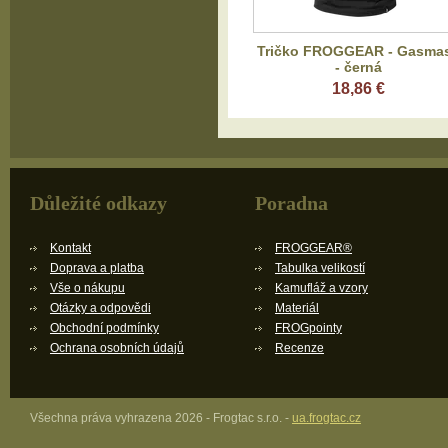
Tričko FROGGEAR - Gasma
- černá
18,86 €
Důležité odkazy
Poradna
Kontakt
FROGGEAR®
Doprava a platba
Tabulka velikostí
Vše o nákupu
Kamufláž a vzory
Otázky a odpovědi
Materiál
Obchodní podmínky
FROGpointy
Ochrana osobních údajů
Recenze
Všechna práva vyhrazena 2026 - Frogtac s.r.o. -
ua.frogtac.cz