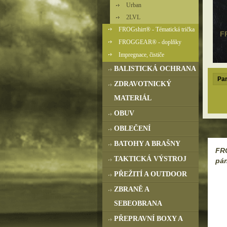
Urban
2LVL
FROGshirt® - Tématická trička
F
FROGGEAR® - doplňky
Impregnace, čističe
BALISTICKÁ OCHRANA
Par
ZDRAVOTNICKÝ
MATERIÁL
OBUV
OBLEČENÍ
BATOHY A BRAŠNY
FR
TAKTICKÁ VÝSTROJ
pá
PŘEŽITÍ A OUTDOOR
ZBRANĚ A
SEBEOBRANA
PŘEPRAVNÍ BOXY A