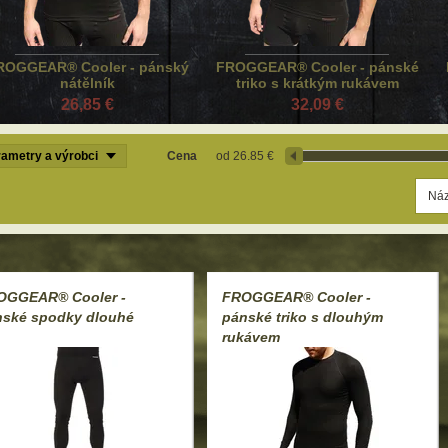
ROGGEAR® Cooler - pánský
FROGGEAR® Cooler - pánské
nátělník
triko s krátkým rukávem
26,85 €
32,09 €
ametry a výrobci
Cena
26.85 €
OGGEAR® Cooler -
FROGGEAR® Cooler -
nské spodky dlouhé
pánské triko s dlouhým
rukávem