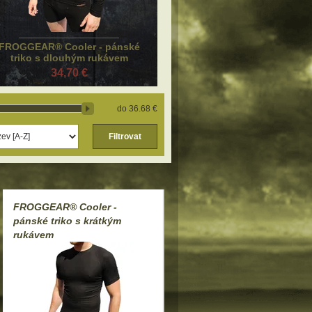
FROGGEAR® Cooler - pánské
triko s dlouhým rukávem
34,70 €
36.68 €
Filtrovat
FROGGEAR® Cooler -
pánské triko s krátkým
rukávem