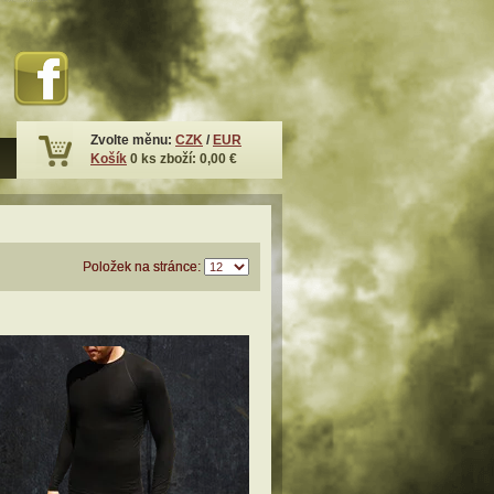
Zvolte měnu:
CZK
/
EUR
Košík
0
ks zboží:
0,00 €
Položek na stránce: