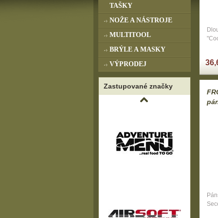
TAŠKY
NOŽE A NÁSTROJE
Dlo
MULTITOOL
"Coo
BRÝLE A MASKY
36,
VÝPRODEJ
Zastupované značky
FR
pán
Pán
Sec