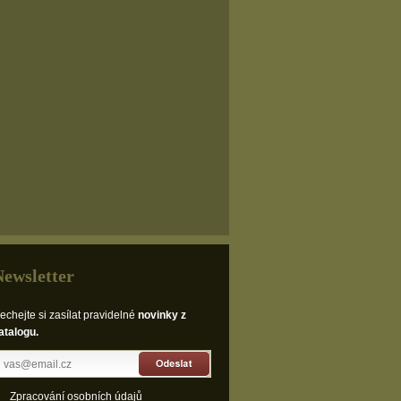
Newsletter
echejte si zasílat pravidelné
novinky z
atalogu.
Odeslat
Zpracování osobních údajů