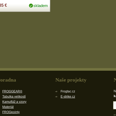
85 €
skladem
oradna
Naše projekty
N
FROGGEAR®
Frogtac.cz
k
Tabulka velikostí
E-strike.cz
Kamufláž a vzory
Materiál
FROGpointy