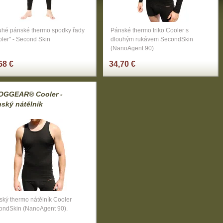
uhé pánské thermo spodky řady
Pánské thermo triko Cooler s
ler" - Second Skin
dlouhým rukávem SecondSkin
(NanoAgent 90)
68 €
34,70 €
OGGEAR® Cooler -
ský nátělník
ský thermo nátělník Cooler
ondSkin (NanoAgent 90).