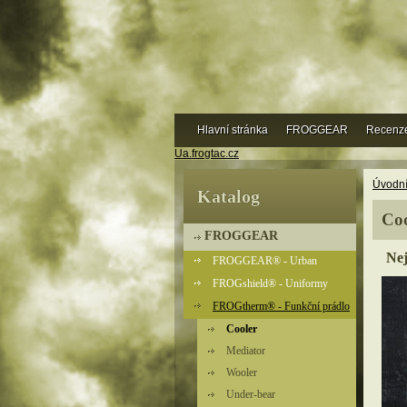
Hlavní stránka
FROGGEAR
Recenz
Ua.frogtac.cz
Úvodní
Katalog
Coo
FROGGEAR
Nej
FROGGEAR® - Urban
FROGshield® - Uniformy
FROGtherm® - Funkční prádlo
Cooler
Mediator
Wooler
Under-bear