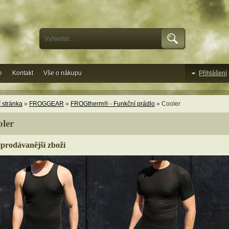
e
Kontakt
Vše o nákupu
Přihlášení
 stránka
»
FROGGEAR
»
FROGtherm® - Funkční prádlo
» Cooler
ler
prodávanější zboží