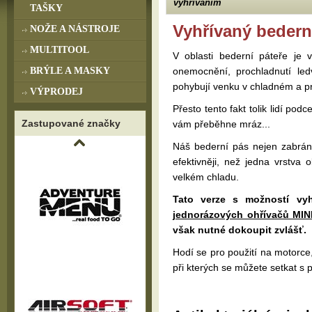
vyhříváním
TAŠKY
Vyhřívaný beder
NOŽE A NÁSTROJE
MULTITOOL
V oblasti bederní páteře je
BRÝLE A MASKY
onemocnění, prochladnutí le
pohybují venku v chladném a p
VÝPRODEJ
Přesto tento fakt tolik lidí pod
Zastupované značky
vám přeběhne mráz...
Náš bederní pás nejen zabrání
efektivněji, než jedna vrstva
velkém chladu.
Tato verze s možností vyh
jednorázových ohřívačů MIN
však nutné dokoupit zvlášť.
Hodí se pro použití na motorce,
při kterých se můžete setkat s 