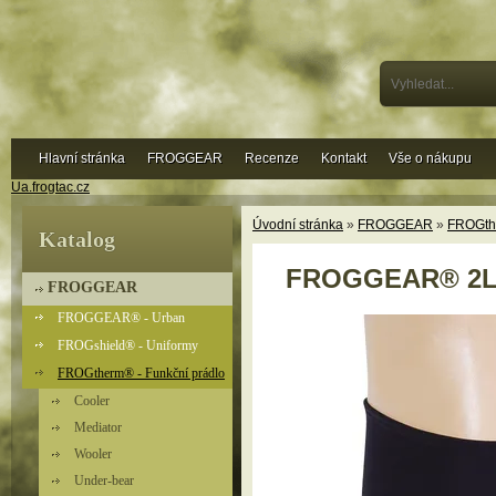
Hlavní stránka
FROGGEAR
Recenze
Kontakt
Vše o nákupu
Ua.frogtac.cz
Úvodní stránka
»
FROGGEAR
»
FROGthe
Katalog
FROGGEAR® 2LVL
FROGGEAR
FROGGEAR® - Urban
FROGshield® - Uniformy
FROGtherm® - Funkční prádlo
Cooler
Mediator
Wooler
Under-bear