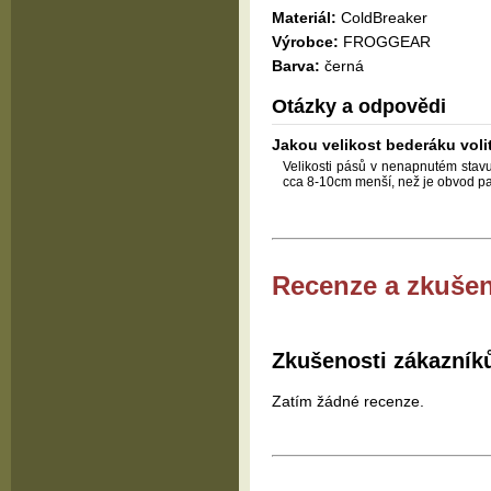
Materiál:
ColdBreaker
Výrobce:
FROGGEAR
Barva:
černá
Otázky a odpovědi
Jakou velikost bederáku vol
Velikosti pásů v nenapnutém stavu
cca 8-10cm menší, než je obvod pas
Recenze a zkušen
Zkušenosti zákazník
Zatím žádné recenze.