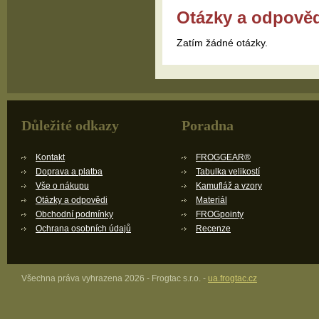
Otázky a odpově
Zatím žádné otázky.
Důležité odkazy
Poradna
Kontakt
FROGGEAR®
Doprava a platba
Tabulka velikostí
Vše o nákupu
Kamufláž a vzory
Otázky a odpovědi
Materiál
Obchodní podmínky
FROGpointy
Ochrana osobních údajů
Recenze
Všechna práva vyhrazena 2026 - Frogtac s.r.o. -
ua.frogtac.cz