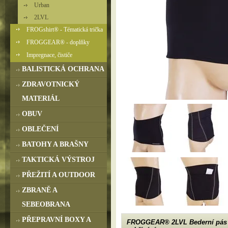
Urban
2LVL
FROGshirt® - Tématická trička
FROGGEAR® - doplňky
Impregnace, čističe
BALISTICKÁ OCHRANA
ZDRAVOTNICKÝ
MATERIÁL
OBUV
OBLEČENÍ
BATOHY A BRAŠNY
TAKTICKÁ VÝSTROJ
PŘEŽITÍ A OUTDOOR
ZBRANĚ A
SEBEOBRANA
PŘEPRAVNÍ BOXY A
FROGGEAR® 2LVL Bederní pás