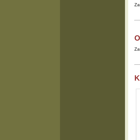
Za
O
Za
K