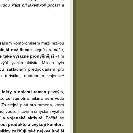
udou klást při jakémkoli počasí a
deálním kompromisem mezi nízkou
plejší než fleece
stejné gramáže,
je také výrazně prodyšnější
- tím
ší fyzická aktivita. Mikina byla
sou základním předpokladem pro
 turistiku, outdoor a vojenské
e lokty a oblasti ramen
pevným,
sto, že samotná mikina není vodě
To stejné platí pro ramena, která
ící vodě. Hlavním smyslem výztuh
a vojenské aktivitě.
Počítá se
nost produktu a zvyšují komfort
.
ikiny zajišťují také
nejkvalitnější