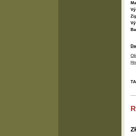
Ma
Vý
Zi
Vý
Ba
Da
Ol
Hn
TA
R
Z