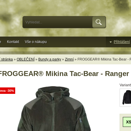
e
Kontakt
Vše o nákupu
Přihlášení
 stránka
»
OBLEČENÍ
»
Bundy a parky
»
Zimní
» FROGGEAR® Mikina Tac-Bear - 
FROGGEAR® Mikina Tac-Bear - Ranger
Variant
leva -30%
X