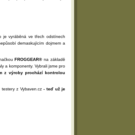
to je vyráběná ve třech odstínech
ě nepůsobí demaskujícím dojmem a
značkou
FROGGEAR®
na základě
iály a komponenty. Vybrali jsme pro
m z výroby prochází kontrolou
i testery z Vybaven.cz
- teď už je