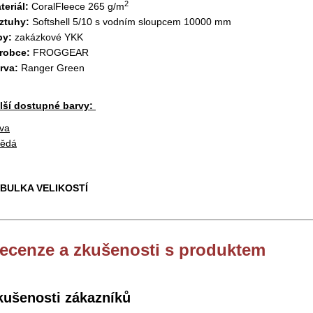
2
teriál:
CoralFleece 265 g/m
ztuhy:
Softshell 5/10 s vodním sloupcem 10000 mm
py:
zakázkové YKK
robce:
FROGGEAR
rva:
Ranger Green
lší dostupné barvy:
iva
ědá
BULKA VELIKOSTÍ
ecenze a zkušenosti s produktem
kušenosti zákazníků