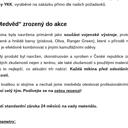
py YKK
, vyráběné na zakázku přímo dle našich požadavků.
Medvěd" zrozený do akce
kina byla navržena primárně jako
součást vojenské výstroje
, pro
lené a hnědé barvy (písková, Oliva, Ranger Green), které v přírod
e je efektivně kombinovat s jinými kamuflážními oděvy.
lý produkt byl navržen, zkonstruován a vyroben v České republice 
titých zkušeností nejen z terénu, ale také zkušeností s použitými mater
s to nejlepší, co aktuální trh nabízí.
Každá mikina před odeslání
kosti.
 kvalitou si stojíme a nechali jsme
medvěda
otestovat profesionálním
sí celý tým. Podívejte se na
celou recenzi
!
atí standardní záruka 24 měsíců na vady materiálu.
rametry: