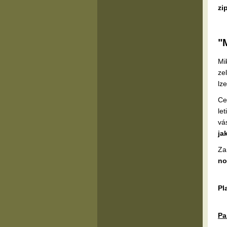
zi
"
Mi
ze
lz
Ce
le
vá
ja
Za
no
Pl
Pa