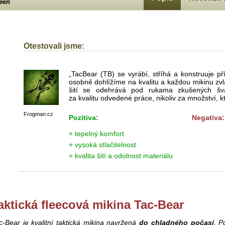
een
Otestovali jsme:
„TacBear (TB) se vyrábí, stříhá a konstruuje p
osobně dohlížíme na kvalitu a každou mikinu zvl
šití se odehrává pod rukama zkušených šva
za kvalitu odvedené práce, nikoliv za množství, kt
Frogman.cz
Pozitiva:
Negativa:
+ tepelný komfort
+ vysoká stlačitelnost
+ kvalita šití a odolnost materiálu
aktická fleecová mikina Tac-Bear
c-Bear je kvalitní taktická mikina navržená
do chladného počasí
. P