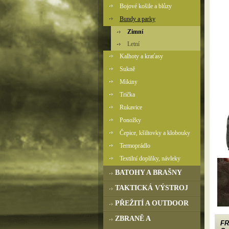
Bojové košile a blůzy
Bundy a parky
Zimní
Letní
Kalhoty a kraťasy
Sukně
Mikiny
Trička
Rukavice
Ponožky
Čepice, kšiltovky a klobouky
Termoprádlo
Textilní doplňky, návleky
BATOHY A BRAŠNY
TAKTICKÁ VÝSTROJ
PŘEŽITÍ A OUTDOOR
ZBRANĚ A
FR