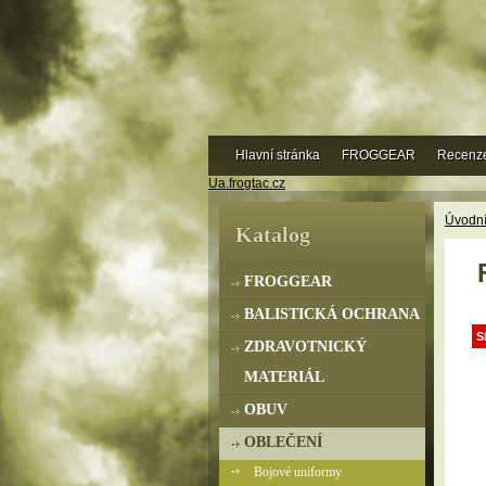
Hlavní stránka
FROGGEAR
Recenz
Ua.frogtac.cz
Úvodní
Katalog
FROGGEAR
BALISTICKÁ OCHRANA
S
ZDRAVOTNICKÝ
MATERIÁL
OBUV
OBLEČENÍ
Bojové uniformy