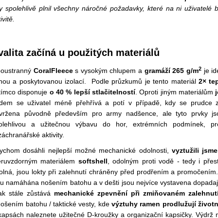
y spolehlivě plnil všechny náročné požadavky, které na ni uživatelé b
ivitě.
valita začíná u použitých materiálů
2
oustranný
CoralFleece
s vysokým chlupem a
gramáží 265 g/m
je i
hou a poskytovanou izolací. Podle průzkumů je tento materiál
2× te
tímco
disponuje
o 40 % lepší stlačitelností
. Oproti jiným materiálům
dem se uživatel méně přehřívá a potí v případě, kdy se prudce zvý
vržena původně především pro army nadšence, ale tyto prvky j
olehlivou a užitečnou výbavu do hor, extrémních podmínek, pro
záchranářské aktivity.
ychom dosáhli nejlepší možné mechanické odolnosti,
vyztužili jsm
ěruvzdorným materiálem
softshell
, odolným proti vodě - tedy i pře
olná, jsou lokty při zalehnutí chráněny před prodřením a promočením. 
ou namáhána nošením batohu a v dešti jsou nejvíce vystavena dopadaj
ak stále zůstává
mechanické zpevnění při zmiňovaném zalehnutí 
nošením batohu / taktické vesty, kde
výztuhy ramen prodlužují život
kapsách naleznete užitečné D-kroužky a organizační kapsičky. Výdrž m