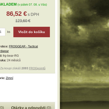
SKLADEM
(v pátek 07. 08. u Vás)
86,52 €
s DPH
123,60 €
Vložit do košíku
ks
robce:
FROGGEAR - Tactical
rdwear
d:
frg-bear-RG
ruka:
24 měsíců
Za koupi získáš
2093
FROGpointů
rie:
Zimní
(0)
Otázky a odpovědi
(0)