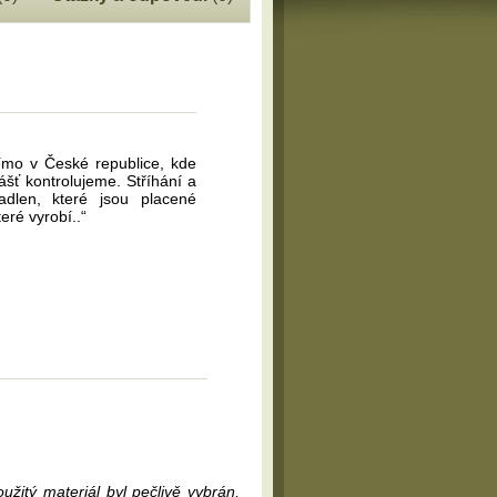
římo v České republice, kde
ášť kontrolujeme. Stříhání a
dlen, které jsou placené
eré vyrobí..“
oužitý materiál byl pečlivě vybrán,