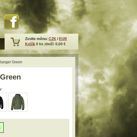
Zvolte měnu:
CZK
/
EUR
Košík
0
ks zboží:
0,00 €
Ranger Green
 Green
y:
S