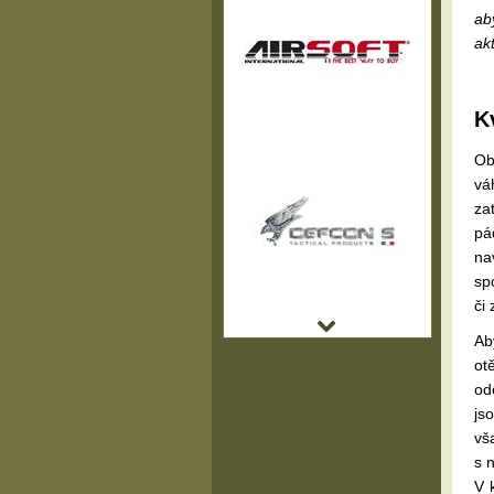
ab
akt
K
Ob
vá
za
pá
na
sp
či 
Ab
ot
od
js
vš
s 
V 