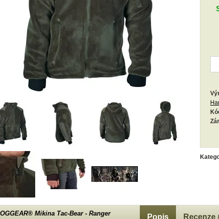
Vý
Ha
Kó
Zá
Katego
OGGEAR® Mikina Tac-Bear - Ranger
Popis
Recenze