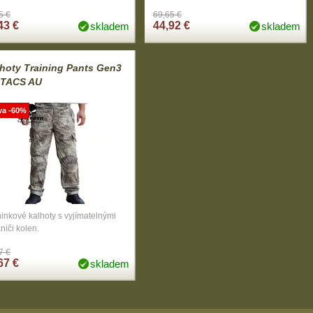
5 €
69,65 €
43 €
44,92 €
skladem
skladem
hoty Training Pants Gen3
-TACS AU
va -60%
inkové kalhoty s vyjímatelnými
niči kolen.
7 €
67 €
skladem