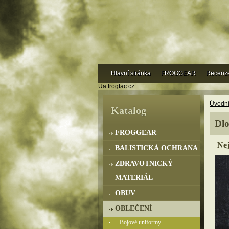
Hlavní stránka
FROGGEAR
Recenz
Ua.frogtac.cz
Úvodní
Katalog
Dlo
FROGGEAR
Nej
BALISTICKÁ OCHRANA
ZDRAVOTNICKÝ
MATERIÁL
OBUV
OBLEČENÍ
Bojové uniformy