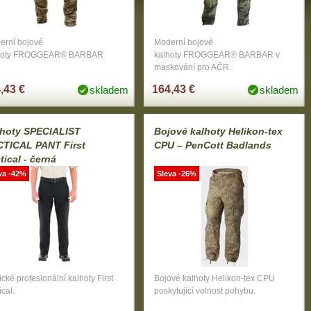
erní bojové
Moderní bojové
hoty FROGGEAR® BARBAR
kalhoty FROGGEAR® BARBAR v
maskování pro AČR.
,43 €
164,43 €
skladem
skladem
lhoty SPECIALIST
Bojové kalhoty Helikon-tex
CTICAL PANT First
CPU – PenCott Badlands
tical - černá
va -42%
Sleva -26%
ické profesionální kalhoty First
Bojové kalhoty Helikon-tex CPU
ical.
poskytující volnost pohybu.