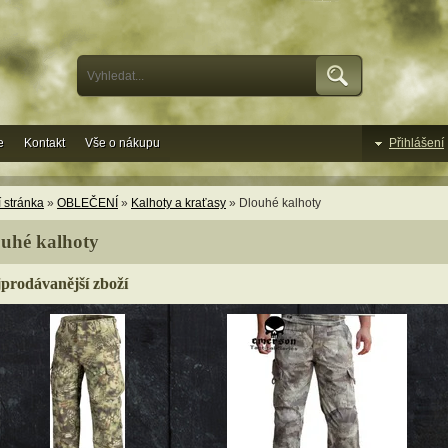
e
Kontakt
Vše o nákupu
Přihlášení
 stránka
»
OBLEČENÍ
»
Kalhoty a kraťasy
» Dlouhé kalhoty
uhé kalhoty
prodávanější zboží