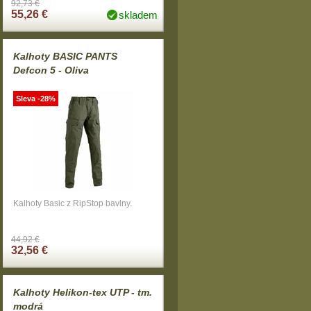
92,73 €
55,26 €
skladem
Kalhoty BASIC PANTS
Defcon 5 - Oliva
Sleva -28%
Kalhoty Basic z RipStop bavlny.
44,92 €
32,56 €
Kalhoty Helikon-tex UTP - tm.
modrá