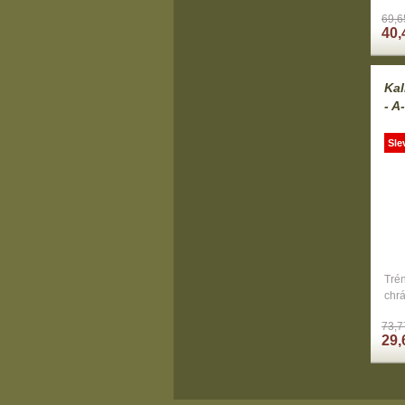
69,6
40,
Kal
- A
Sle
Trén
chrá
73,7
29,