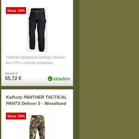
Sleva -20%
Taktické ripstopové kalhoty Helikon-
tex UTP s civilním vzhledem.
69,65 €
55,72 €
skladem
Kalhoty PANTHER TACTICAL
PANTS Defcon 5 - Woodland
Sleva -24%