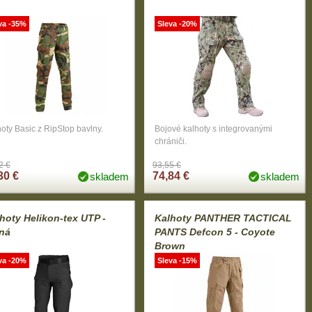
va -35%
Sleva -20%
oty Basic z RipStop bavlny.
Bojové kalhoty s integrovanými
chrániči.
2 €
93,55 €
30 €
74,84 €
skladem
skladem
hoty Helikon-tex UTP -
Kalhoty PANTHER TACTICAL
ná
PANTS Defcon 5 - Coyote
Brown
va -20%
Sleva -15%