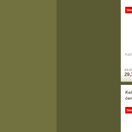
Sle
Kalh
44,9
29,
Kal
čer
Sle