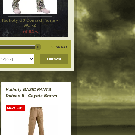
Kalhoty G3 Combat Pants -
AOR2
74,84 €
164.43 €
Filtrovat
Kalhoty BASIC PANTS
Defcon 5 - Coyote Brown
Sleva -28%