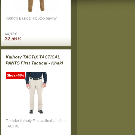
Kalhoty Basic z RipStop bavlny.
44,92 €
32,56 €
Kalhoty TACTIX TACTICAL
PANTS First Tactical - Khaki
Sleva -40%
Taktické kalhoty First tactical ze série
TACTIX.