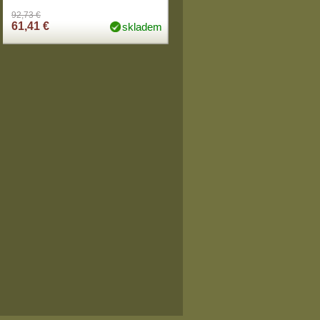
92,73 €
61,41 €
skladem