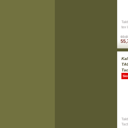
Takt
tex 
69,6
55,
Ka
TA
Tac
Sle
Takt
Tact