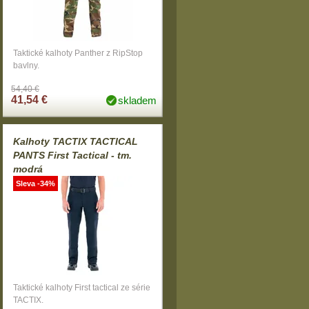
Taktické kalhoty Panther z RipStop
bavlny.
54,40 €
41,54 €
skladem
Kalhoty TACTIX TACTICAL
PANTS First Tactical - tm.
modrá
Sleva -34%
Taktické kalhoty First tactical ze série
TACTIX.