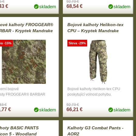
5 €
92,73 €
43 €
68,54 €
skladem
skladem
jové kalhoty FROGGEAR®
Bojové kalhoty Helikon-tex
RBAR - Kryptek Mandrake
CPU – Kryptek Mandrake
va -15%
Sleva -29%
erní bojové
Bojové kalhoty Helikon-tex CPU
hoty FROGGEAR® BARBAR
poskytující volnost pohybu.
43 €
92,73 €
,77 €
66,21 €
skladem
skladem
lhoty BASIC PANTS
Kalhoty G3 Combat Pants -
con 5 - Woodland
AOR2