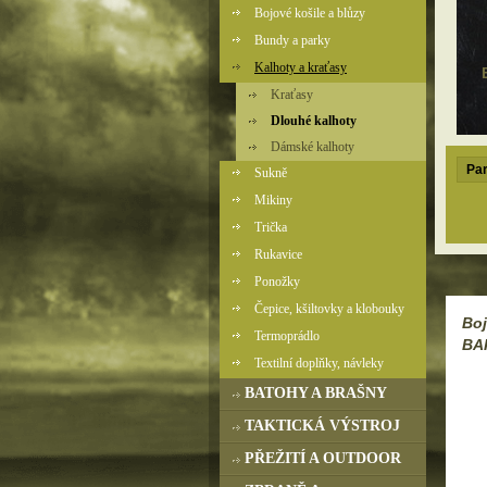
Bojové košile a blůzy
Bundy a parky
Kalhoty a kraťasy
Kraťasy
Dlouhé kalhoty
Dámské kalhoty
Par
Sukně
Mikiny
Trička
Rukavice
Ponožky
Čepice, kšiltovky a klobouky
Bo
Termoprádlo
BA
Textilní doplňky, návleky
BATOHY A BRAŠNY
TAKTICKÁ VÝSTROJ
PŘEŽITÍ A OUTDOOR