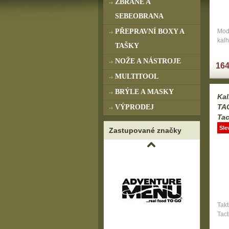
ZBRANĚ A
SEBEOBRANA
PŘEPRAVNÍ BOXY A
Mod
kal
TAŠKY
NOŽE A NÁSTROJE
164
MULTITOOL
BRÝLE A MASKY
Ka
TA
VÝPRODEJ
Tac
Sle
Zastupované značky
Takt
Tact