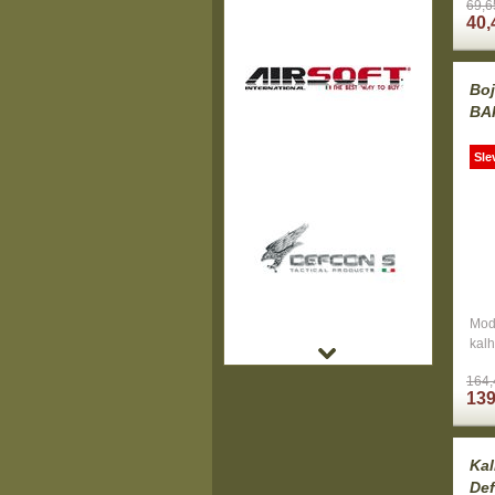
69,6
40,
Bo
BA
Sle
Mod
kal
164,
139
Ka
Def