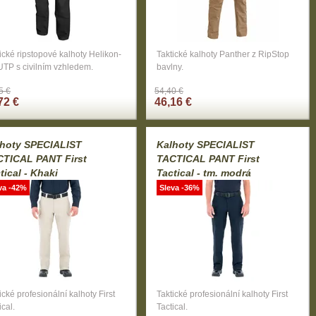
ické ripstopové kalhoty Helikon-
Taktické kalhoty Panther z RipStop
UTP s civilním vzhledem.
bavlny.
5 €
54,40 €
72 €
46,16 €
lhoty SPECIALIST
Kalhoty SPECIALIST
CTICAL PANT First
TACTICAL PANT First
tical - Khaki
Tactical - tm. modrá
va -42%
Sleva -36%
ické profesionální kalhoty First
Taktické profesionální kalhoty First
ical.
Tactical.