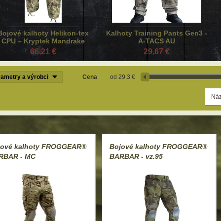
Bojové kalhoty Helikon-tex
Kalhoty Training Pants Gen3 -
CPU – Kryptek Mandrake
A-TACS AU
66,21 €
29,67 €
ametry a výrobci
Cena
29.3 €
jové kalhoty FROGGEAR®
Bojové kalhoty FROGGEAR®
RBAR - MC
BARBAR - vz.95