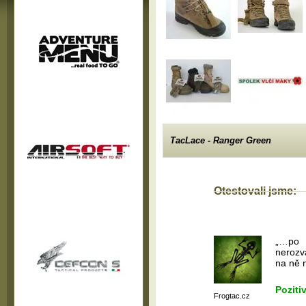
TacLace - Ranger Green
Otestovali jsme:
„…po 
nerozv
na ně n
Poziti
Frogtac.cz