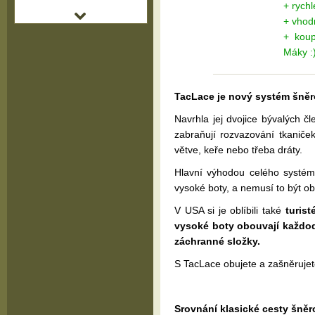
+ rych
+ vhodn
+ koup
Máky :
TacLace je nový systém šněr
Navrhla jej dvojice bývalých č
zabraňují rozvazování tkaniče
větve, keře nebo třeba dráty.
Hlavní výhodou celého systému
vysoké boty, a nemusí to být o
V USA si je oblíbili také
turist
vysoké boty obouvají každo
záchranné složky.
S TacLace obujete a zašněrujete
Srovnání klasické cesty šně