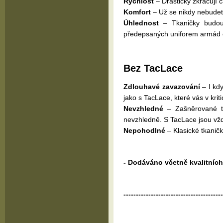
Rychlost
– Drasticky zkracují 
Komfort
– Už se nikdy nebudet
Úhlednost
– Tkaničky budou 
předepsaných uniforem armád 
Bez TacLace
Zdlouhavé zavazování
– I kdy
jako s TacLace, které vás v kr
Nevzhledné
– Zašněrované tka
nevzhledně. S TacLace jsou vž
Nepohodlné
– Klasické tkaničk
- Dodáváno včetně kvalitních
----------------------------------------