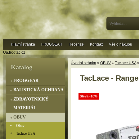
Hlavní stránka
FROGGEAR
Recenze
Kontakt
Vše o nákupu
Ua.frogtac.cz
Úvodní stránka
»
OBUV
»
Taclace USA
»
Katalog
TacLace - Range
FROGGEAR
BALISTICKÁ OCHRANA
Sleva -10%
ZDRAVOTNICKÝ
MATERIÁL
OBUV
Obuv
Taclace USA