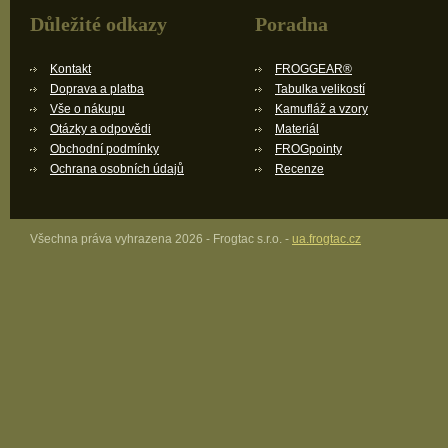
Důležité odkazy
Poradna
Kontakt
FROGGEAR®
Doprava a platba
Tabulka velikostí
Vše o nákupu
Kamufláž a vzory
Otázky a odpovědi
Materiál
Obchodní podmínky
FROGpointy
Ochrana osobních údajů
Recenze
Všechna práva vyhrazena 2026 - Frogtac s.r.o. -
ua.frogtac.cz