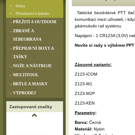
Helmy
Taktické bezdrátové PTT tlačí
Příslušenství k helmám
komunikaci mezi uživateli, i kdy
PŘEŽITÍ A OUTDOOR
jakémukoliv rail systému.
ZBRANĚ A
Napájení - 1 CR123A (3,0V) neb
SEBEOBRANA
Nevíte si rady s výběrem PPT
PŘEPRAVNÍ BOXY A
TAŠKY
Zásuvné varianty:
NOŽE A NÁSTROJE
Z123-ICOM
MULTITOOL
Z123-M1
BRÝLE A MASKY
VÝPRODEJ
Z123-M2P
Z123-KEN
Zastupované značky
Parametry
:
Barva:
Černá
Materiál:
Nylon