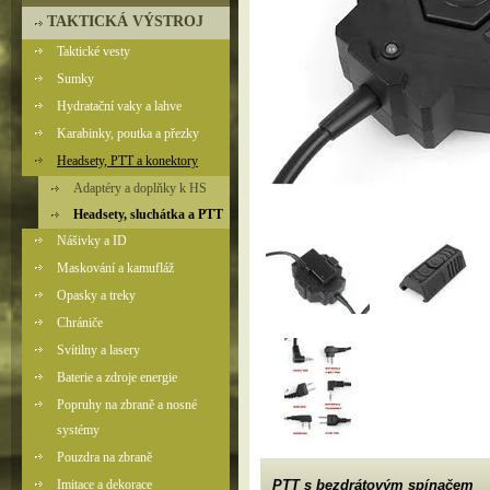
TAKTICKÁ VÝSTROJ
Taktické vesty
Sumky
Hydratační vaky a lahve
Karabinky, poutka a přezky
Headsety, PTT a konektory
Adaptéry a doplňky k HS
Headsety, sluchátka a PTT
Nášivky a ID
Maskování a kamufláž
Opasky a treky
Chrániče
Svítilny a lasery
Baterie a zdroje energie
Popruhy na zbraně a nosné
systémy
Pouzdra na zbraně
Imitace a dekorace
PTT s bezdrátovým spínačem