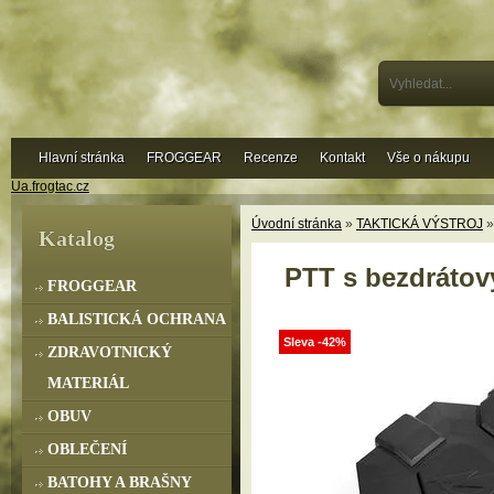
Hlavní stránka
FROGGEAR
Recenze
Kontakt
Vše o nákupu
Ua.frogtac.cz
Úvodní stránka
»
TAKTICKÁ VÝSTROJ
Katalog
PTT s bezdráto
FROGGEAR
BALISTICKÁ OCHRANA
Sleva -42%
ZDRAVOTNICKÝ
MATERIÁL
OBUV
OBLEČENÍ
BATOHY A BRAŠNY