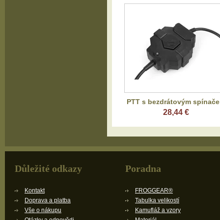
PTT s bezdrátovým spínač
28,44 €
Důležité odkazy
Poradna
Kontakt
FROGGEAR®
Doprava a platba
Tabulka velikostí
Vše o nákupu
Kamufláž a vzory