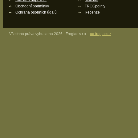
Otázky a odpovědi
Materiál
Obchodní podmínky
FROGpointy
Ochrana osobních údajů
Recenze
Všechna práva vyhrazena 2026 - Frogtac s.r.o. -
ua.frogtac.cz