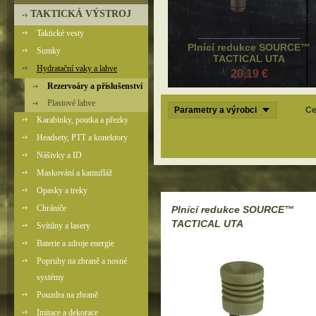
TAKTICKÁ VÝSTROJ
Taktické vesty
Plnící redukce SOURCE™
Sumky
TACTICAL UTA
Hydratační vaky a lahve
20,19 €
Rezervoáry a příslušenství
Plastové lahve
Parametry a výrobci
Ce
Karabinky, poutka a přezky
Headsety, PTT a konektory
Nášivky a ID
Maskování a kamufláž
Opasky a treky
Chrániče
Plnící redukce SOURCE™
TACTICAL UTA
Svítilny a lasery
Baterie a zdroje energie
Popruhy na zbraně a nosné
systémy
Pouzdra na zbraně
Imitace a dekorace