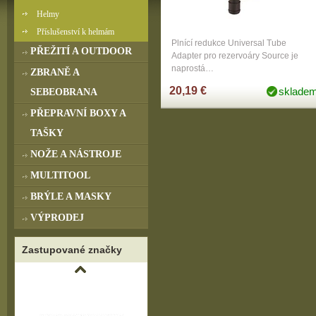
Helmy
Příslušenství k helmám
Plnící redukce Universal Tube
PŘEŽITÍ A OUTDOOR
Adapter pro rezervoáry Source je
naprostá…
ZBRANĚ A
20,19 €
sklade
SEBEOBRANA
PŘEPRAVNÍ BOXY A
TAŠKY
NOŽE A NÁSTROJE
MULTITOOL
BRÝLE A MASKY
VÝPRODEJ
Zastupované značky