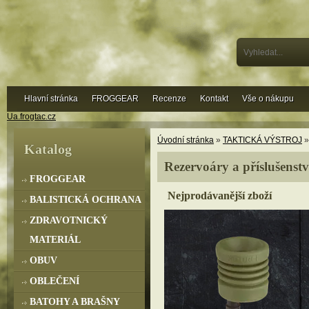
Hlavní stránka
FROGGEAR
Recenze
Kontakt
Vše o nákupu
Ua.frogtac.cz
Úvodní stránka
»
TAKTICKÁ VÝSTROJ
Katalog
Rezervoáry a příslušenstv
FROGGEAR
Nejprodávanější zboží
BALISTICKÁ OCHRANA
ZDRAVOTNICKÝ
MATERIÁL
OBUV
OBLEČENÍ
BATOHY A BRAŠNY