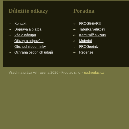
Důležité odkazy
Poradna
Kontakt
FROGGEAR®
Doprava a platba
Tabulka velikostí
Vše o nákupu
Kamufláž a vzory
Otázky a odpovědi
Materiál
Obchodní podmínky
FROGpointy
Ochrana osobních údajů
Recenze
Všechna práva vyhrazena 2026 - Frogtac s.r.o. -
ua.frogtac.cz