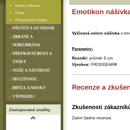
Imitace a dekorace
Emotikon nášivk
Helmy
Příslušenství k helmám
PŘEŽITÍ A OUTDOOR
Vyšívaná velcro nášivka
s em
ZBRANĚ A
SEBEOBRANA
Parametry:
PŘEPRAVNÍ BOXY A
Rozměr:
průměr 5 cm
TAŠKY
Výrobce:
FROGGEAR
®
NOŽE A NÁSTROJE
MULTITOOL
Recenze a zkušen
BRÝLE A MASKY
VÝPRODEJ
Zkušenosti zákazník
Zastupované značky
Zatím žádné recenze.