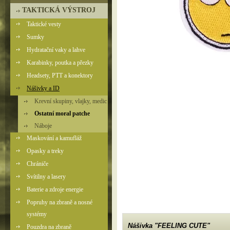
TAKTICKÁ VÝSTROJ
Taktické vesty
Sumky
Hydratační vaky a lahve
Karabinky, poutka a přezky
Headsety, PTT a konektory
Nášivky a ID
Krevní skupiny, vlajky, medic
Ostatní moral patche
Náboje
Maskování a kamufláž
Opasky a treky
Chrániče
Svítilny a lasery
Baterie a zdroje energie
Popruhy na zbraně a nosné
systémy
Nášivka "FEELING CUTE"
Pouzdra na zbraně