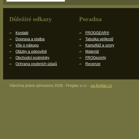
Důležité odkazy
Poradna
Kontakt
FROGGEAR®
Doprava a platba
Tabulka velikostí
Vše o nákupu
Kamufláž a vzory
Otázky a odpovědi
Materiál
Obchodní podmínky
FROGpointy
Ochrana osobních údajů
Recenze
Všechna práva vyhrazena 2026 - Frogtac s.r.o. -
ua.frogtac.cz