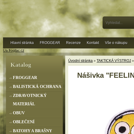
Hlavní stránka
FROGGEAR
Recenze
Kontakt
Vše o nákupu
Ua.frogtac.cz
Úvodní stránka
»
TAKTICKÁ VÝSTROJ
Katalog
Nášivka "FEELI
FROGGEAR
BALISTICKÁ OCHRANA
ZDRAVOTNICKÝ
MATERIÁL
OBUV
OBLEČENÍ
BATOHY A BRAŠNY