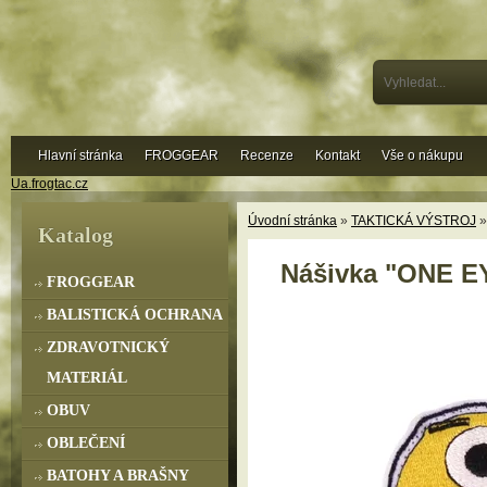
Hlavní stránka
FROGGEAR
Recenze
Kontakt
Vše o nákupu
Ua.frogtac.cz
Úvodní stránka
»
TAKTICKÁ VÝSTROJ
Katalog
Nášivka "ONE 
FROGGEAR
BALISTICKÁ OCHRANA
ZDRAVOTNICKÝ
MATERIÁL
OBUV
OBLEČENÍ
BATOHY A BRAŠNY