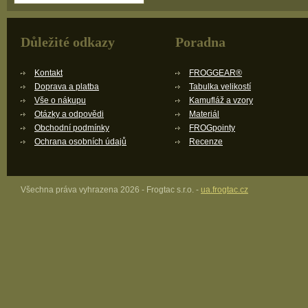
Důležité odkazy
Poradna
Kontakt
FROGGEAR®
Doprava a platba
Tabulka velikostí
Vše o nákupu
Kamufláž a vzory
Otázky a odpovědi
Materiál
Obchodní podmínky
FROGpointy
Ochrana osobních údajů
Recenze
Všechna práva vyhrazena 2026 - Frogtac s.r.o. -
ua.frogtac.cz