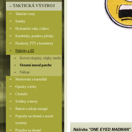
TAKTICKÁ VÝSTROJ
Taktické vesty
Sumky
Hydratační vaky a lahve
Karabinky, poutka a přezky
Headsety, PTT a konektory
Nášivky a ID
Krevní skupiny, vlajky, medic
Ostatní moral patche
Náboje
Maskování a kamufláž
Opasky a treky
Chrániče
Svítilny a lasery
Baterie a zdroje energie
Popruhy na zbraně a nosné
systémy
Nášivka "ONE EYED MADMAN"
Pouzdra na zbraně