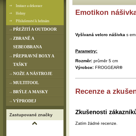
Imitace a dekorace
Emotikon nášivk
Helmy
Příslušenství k helmám
PŘEŽITÍ A OUTDOOR
Vyšívaná velcro nášivka
s em
ZBRANĚ A
SEBEOBRANA
Parametry:
PŘEPRAVNÍ BOXY A
Rozměr:
průměr 5 cm
TAŠKY
Výrobce:
FROGGEAR
®
NOŽE A NÁSTROJE
MULTITOOL
Recenze a zkušen
BRÝLE A MASKY
VÝPRODEJ
Zkušenosti zákazník
Zastupované značky
Zatím žádné recenze.