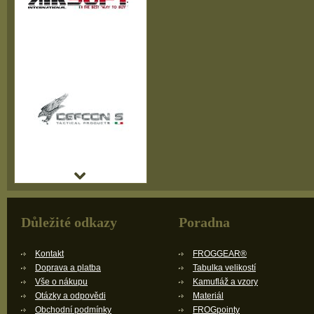
Důležité odkazy
Poradna
Kontakt
FROGGEAR®
Doprava a platba
Tabulka velikostí
Vše o nákupu
Kamufláž a vzory
Otázky a odpovědi
Materiál
Obchodní podmínky
FROGpointy