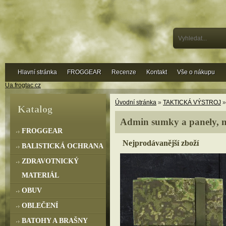
Hlavní stránka
FROGGEAR
Recenze
Kontakt
Vše o nákupu
Ua.frogtac.cz
Úvodní stránka
»
TAKTICKÁ VÝSTROJ
Katalog
Admin sumky a panely, 
FROGGEAR
Nejprodávanější zboží
BALISTICKÁ OCHRANA
ZDRAVOTNICKÝ
MATERIÁL
OBUV
OBLEČENÍ
BATOHY A BRAŠNY