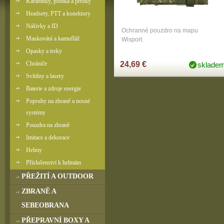
Karabinky, poutka a přezky
Headsety, PTT a konektory
Nášivky a ID
Ochranné pouzdro na mapu
Maskování a kamufláž
Wisport.
Opasky a treky
Chrániče
24,69 €
sklade
Svítilny a lasery
Baterie a zdroje energie
Popruhy na zbraně a nosné
systémy
Pouzdra na zbraně
Imitace a dekorace
Helmy
Příslušenství k helmám
PŘEŽITÍ A OUTDOOR
ZBRANĚ A
SEBEOBRANA
PŘEPRAVNÍ BOXY A