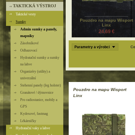
TAKTICKÁ VÝSTROJ
Taktické vesty
Pouzdro na mapu Wisport
Sumky
Linx
Admin sumky a panely,
24,69 €
mapníky
Zásobníkové
Parametry a výrobci
Ce
Odhazovací
Hydratační sumky a sumky
na lahve
Organizéry (utility) a
univerzální
Stehenní panely (leg holster)
Pouzdro na mapu Wisport
Granátové / dýmovnice
Linx
Pro radiostanice, mobily a
GPS
Kydexové, fastmag
Lékárničky
Hydratační vaky a lahve