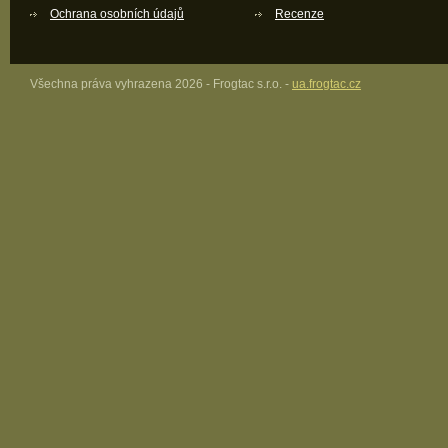
Ochrana osobních údajů
Recenze
Všechna práva vyhrazena 2026 - Frogtac s.r.o. -
ua.frogtac.cz