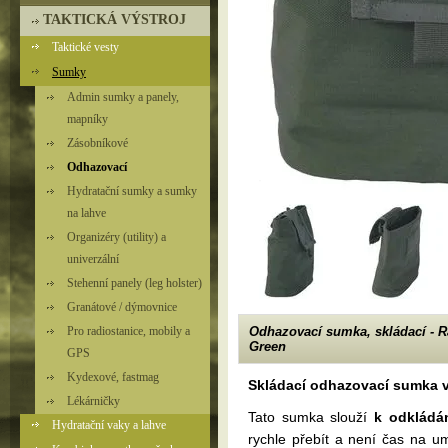
TAKTICKÁ VÝSTROJ
Taktické vesty
Sumky
Admin sumky a panely,
mapníky
Zásobníkové
Odhazovací
Hydratační sumky a sumky
na lahve
Organizéry (utility) a
univerzální
Stehenní panely (leg holster)
Granátové / dýmovnice
Pro radiostanice, mobily a
Odhazovací sumka, skládací - 
Green
GPS
Kydexové, fastmag
Skládací odhazovací sumka v
Lékárničky
Tato sumka slouží
k odkládá
Hydratační vaky a lahve
rychle přebít a není čas na u