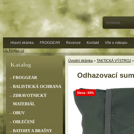
Hlavní stránka
FROGGEAR
Recenze
Kontakt
Vše o nákupu
Ua.frogtac.cz
Úvodní stránka
»
TAKTICKÁ VÝSTROJ
Katalog
Odhazovací sumk
FROGGEAR
BALISTICKÁ OCHRANA
Sleva -34%
ZDRAVOTNICKÝ
MATERIÁL
OBUV
OBLEČENÍ
BATOHY A BRAŠNY