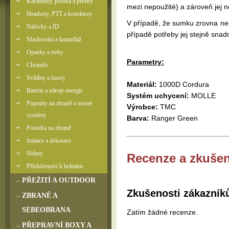
Karabinky, poutka a přezky
mezi nepoužité) a zároveň jej 
Headsety, PTT a konektory
V případě, že sumku zrovna ne
Nášivky a ID
případě potřeby jej stejně snadn
Maskování a kamufláž
Opasky a treky
Parametry:
Chrániče
Svítilny a lasery
Materiál:
1000D Cordura
Baterie a zdroje energie
Systém uchycení:
MOLLE
Popruhy na zbraně a nosné
Výrobce:
TMC
systémy
Barva:
Ranger Green
Pouzdra na zbraně
Imitace a dekorace
Helmy
Recenze a zkušen
Příslušenství k helmám
PŘEŽITÍ A OUTDOOR
Zkušenosti zákazník
ZBRANĚ A
SEBEOBRANA
Zatím žádné recenze.
PŘEPRAVNÍ BOXY A