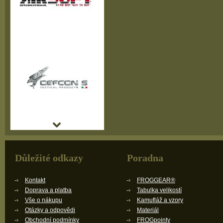
Důležité odkazy
Poradna
Kontakt
FROGGEAR®
Doprava a platba
Tabulka velikostí
Vše o nákupu
Kamufláž a vzory
Otázky a odpovědi
Materiál
Obchodní podmínky
FROGpointy