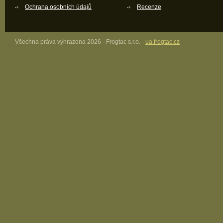
Ochrana osobních údajů
Recenze
Všechna práva vyhrazena 2026 - Frogtac s.r.o. -
ua.frogtac.cz