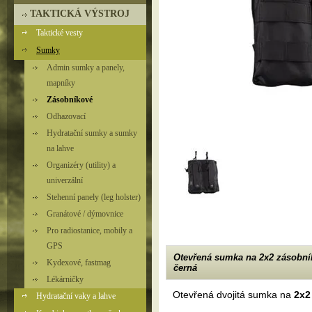
TAKTICKÁ VÝSTROJ
Taktické vesty
Sumky
Admin sumky a panely,
mapníky
Zásobníkové
Odhazovací
Hydratační sumky a sumky
na lahve
Organizéry (utility) a
univerzální
Stehenní panely (leg holster)
Granátové / dýmovnice
Pro radiostanice, mobily a
GPS
Otevřená sumka na 2x2 zásobní
Kydexové, fastmag
černá
Lékárničky
Otevřená dvojitá sumka na
2x2
Hydratační vaky a lahve