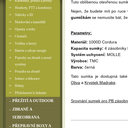
Karabinky, poutka a přezky
Tuto oblíbenou otevřenou sumku
Headsety, PTT a konektory
Nejen, že budete mít po ruce
Nášivky a ID
gumičkám
se nemusíte bát, že 
Maskování a kamufláž
Opasky a treky
Parametry:
Chrániče
Materiál:
1000D Cordura
Svítilny a lasery
Kapacita sumky:
4 zásobníky
Baterie a zdroje energie
Systém uchycení:
MOLLE
Popruhy na zbraně a nosné
Výrobce:
TMC
systémy
Barva:
černá
Pouzdra na zbraně
Tato sumka je dostupná tak
Imitace a dekorace
Oliva
a
Kryptek Madrake
.
Helmy
Příslušenství k helmám
PŘEŽITÍ A OUTDOOR
Srovnání sumek pro PB zásobní
ZBRANĚ A
SEBEOBRANA
PŘEPRAVNÍ BOXY A