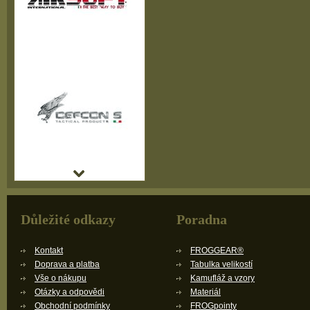
Důležité odkazy
Poradna
Kontakt
FROGGEAR®
Doprava a platba
Tabulka velikostí
Vše o nákupu
Kamufláž a vzory
Otázky a odpovědi
Materiál
Obchodní podmínky
FROGpointy