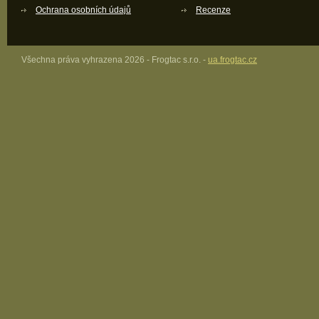
Ochrana osobních údajů
Recenze
Všechna práva vyhrazena 2026 - Frogtac s.r.o. -
ua.frogtac.cz