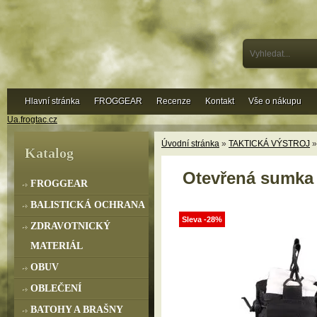
Hlavní stránka
FROGGEAR
Recenze
Kontakt
Vše o nákupu
Ua.frogtac.cz
Úvodní stránka
»
TAKTICKÁ VÝSTROJ
Katalog
Otevřená sumka 
FROGGEAR
BALISTICKÁ OCHRANA
Sleva -28%
ZDRAVOTNICKÝ
MATERIÁL
OBUV
OBLEČENÍ
BATOHY A BRAŠNY