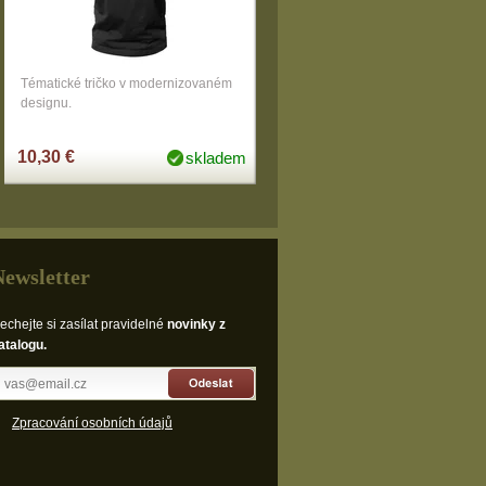
Tématické tričko v modernizovaném
designu.
10,30 €
skladem
Newsletter
echejte si zasílat pravidelné
novinky z
atalogu.
Odeslat
Zpracování osobních údajů