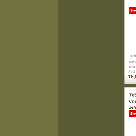
Sle
Tri
sov
rok
21,4
18,
Tr
Cha
zel
Sle