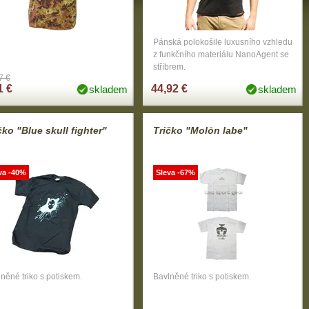
Pánská polokošile luxusního vzhledu
z funkčního materiálu NanoAgent se
stříbrem.
7 €
1 €
44,92 €
skladem
skladem
čko "Blue skull fighter"
Tričko "Molōn labe"
va -40%
Sleva -67%
něné triko s potiskem.
Bavlněné triko s potiskem.