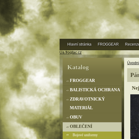
Hlavní stránka
FROGGEAR
Recenz
Ua.frogtac.cz
Úvodní
Katalog
Pá
FROGGEAR
Nej
BALISTICKÁ OCHRANA
ZDRAVOTNICKÝ
MATERIÁL
OBUV
OBLEČENÍ
Bojové uniformy