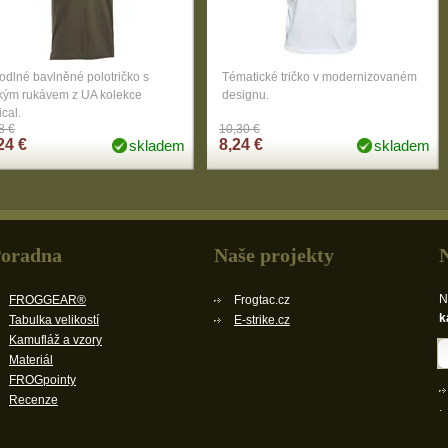
dlné bavlněné polotričko s
Tématické tričko v modernizovaném
tkým rukávem z UA kolekce
designu.
ical.
8 €
10,30 €
24 €
8,24 €
skladem
skladem
oradna
Naše projekty
N
FROGGEAR®
Frogtac.cz
k
Tabulka velikostí
E-strike.cz
Kamufláž a vzory
Materiál
FROGpointy
Recenze
.