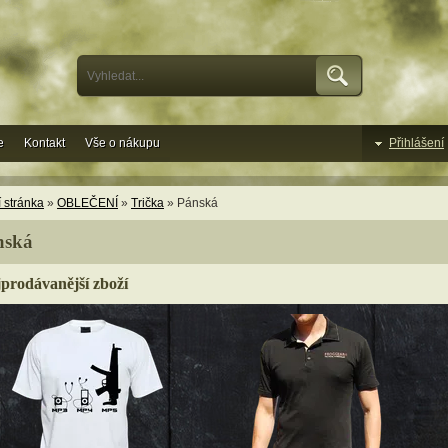
e
Kontakt
Vše o nákupu
Přihlášení
 stránka
»
OBLEČENÍ
»
Trička
» Pánská
nská
prodávanější zboží