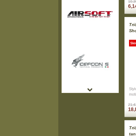
10,3
6,1
Tr
Sho
Sle
Sty
mot
21,4
18,
Tr
tan