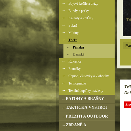
Bojové košile a blůzy
Bundy a parky
Kalhoty a kraťasy
Tr
Sukně
Mikiny
Trička
Par
Pánská
Dámská
Rukavice
Ponožky
Čepice, kšiltovky a klobouky
Termoprádlo
Tri
Textilní doplňky, návleky
Def
BATOHY A BRAŠNY
Sle
TAKTICKÁ VÝSTROJ
PŘEŽITÍ A OUTDOOR
ZBRANĚ A