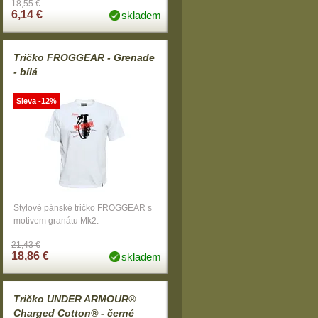
18,55 €
6,14 €
skladem
Tričko FROGGEAR - Grenade
- bílá
Sleva -12%
Stylové pánské tričko FROGGEAR s
motivem granátu Mk2.
21,43 €
18,86 €
skladem
Tričko UNDER ARMOUR®
Charged Cotton® - černé