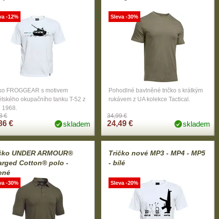
va -12%
Sleva -30%
čko FROGGEAR s motivem
Pohodlné bavlněné tričko s krátkým
ětského okupačního tanku T-52 z
rukávem z UA kolekce Tactical.
u 1968.
3 €
34,99 €
86 €
24,49 €
skladem
skladem
ičko UNDER ARMOUR®
Tričko nové MP3 - MP4 - MP5
rged Cotton® polo -
- bílé
ené
va -30%
Sleva -20%