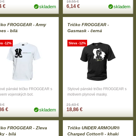
0 €
18,55 €
4 €
6,14 €
skladem
skladem
ičko FROGGEAR - Army
Tričko FROGGEAR -
es - bílá
Gasmask - černá
va -12%
Sleva -12%
lové pánské tričko FROGGEAR s
Stylové pánské tričko FROGGEAR s
ivem vojenských bot.
motivem plynové masky.
3 €
21,43 €
86 €
18,86 €
skladem
ičko FROGGEAR - Zleva
Tričko UNDER ARMOUR®
ky - bílá
Charged Cotton® - khaki