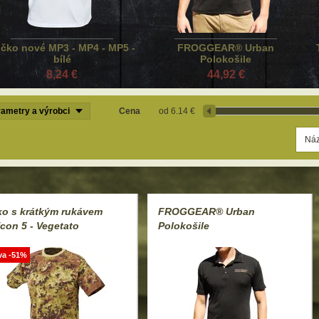
ičko nové MP3 - MP4 - MP5 -
FROGGEAR® Urban
bílé
Polokošile
8,24 €
44,92 €
ametry a výrobci
Cena
6.14 €
ko s krátkým rukávem
FROGGEAR® Urban
con 5 - Vegetato
Polokošile
va -51%