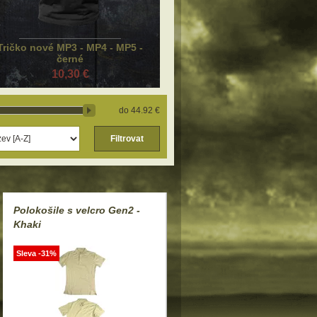
Tričko nové MP3 - MP4 - MP5 -
černé
10,30 €
44.92 €
Filtrovat
Polokošile s velcro Gen2 -
Khaki
Sleva -31%