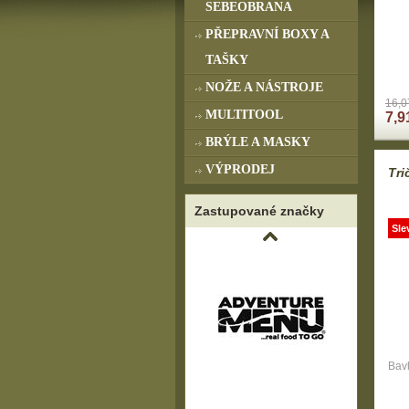
SEBEOBRANA
PŘEPRAVNÍ BOXY A
TAŠKY
NOŽE A NÁSTROJE
16,0
MULTITOOL
7,9
BRÝLE A MASKY
VÝPRODEJ
Tri
Zastupované značky
Sle
Bavl