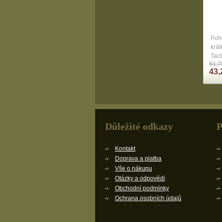
Poho
krá
Tact
61,7
43,
Důležité odkazy
P
Kontakt
Doprava a platba
Vše o nákupu
Otázky a odpovědi
Obchodní podmínky
Ochrana osobních údajů