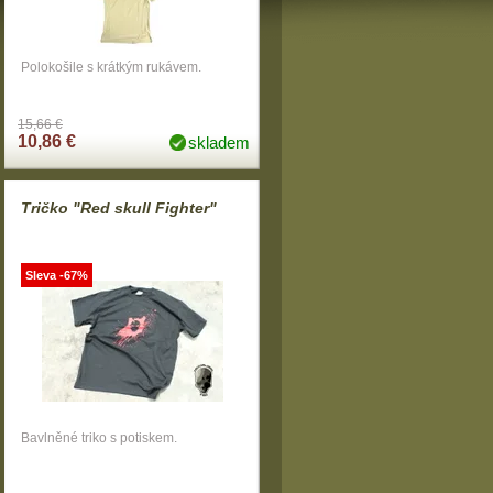
Polokošile s krátkým rukávem.
15,66 €
10,86 €
skladem
Tričko "Red skull Fighter"
Sleva -67%
Bavlněné triko s potiskem.