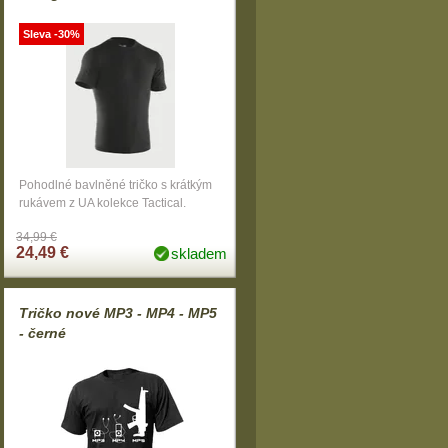
Sleva -30%
Pohodlné bavlněné tričko s krátkým
rukávem z UA kolekce Tactical.
34,99 €
24,49 €
skladem
Tričko nové MP3 - MP4 - MP5
- černé